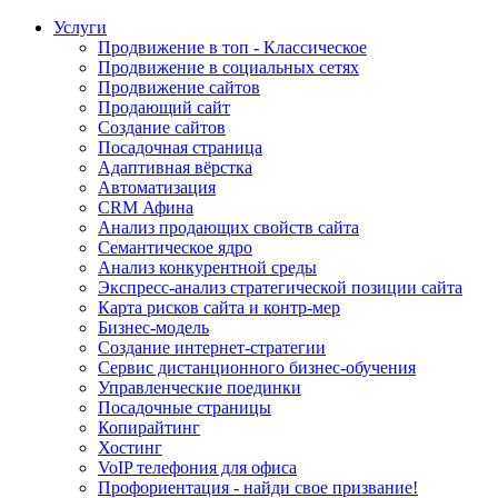
Услуги
Продвижение в топ - Классическое
Продвижение в социальных сетях
Продвижение сайтов
Продающий сайт
Создание сайтов
Посадочная страница
Адаптивная вёрстка
Автоматизация
CRM Афина
Анализ продающих свойств сайта
Семантическое ядро
Анализ конкурентной среды
Экспресс-анализ стратегической позиции сайта
Карта рисков сайта и контр-мер
Бизнес-модель
Создание интернет-стратегии
Сервис дистанционного бизнес-обучения
Управленческие поединки
Посадочные страницы
Копирайтинг
Хостинг
VoIP телефония для офиса
Профориентация - найди свое призвание!