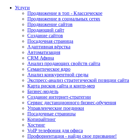
Услуги
Продвижение в топ - Классическое
Продвижение в социальных сетях
Продвижение сайтов
Продающий сайт
Создание сайтов
Посадочная страница
Адаптивная вёрстка
Автоматизация
CRM Афина
Анализ продающих свойств сайта
Семантическое ядро
Анализ конкурентной среды
Экспресс-анализ стратегической позиции сайта
Карта рисков сайта и контр-мер
Бизнес-модель
Создание интернет-стратегии
Сервис дистанционного бизнес-обучения
Управленческие поединки
Посадочные страницы
Копирайтинг
Хостинг
VoIP телефония для офиса
Профориентация - найди свое призвание!