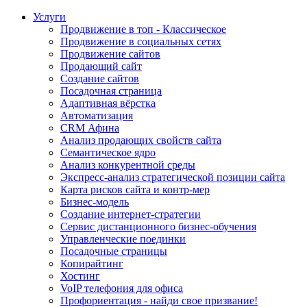
Услуги
Продвижение в топ - Классическое
Продвижение в социальных сетях
Продвижение сайтов
Продающий сайт
Создание сайтов
Посадочная страница
Адаптивная вёрстка
Автоматизация
CRM Афина
Анализ продающих свойств сайта
Семантическое ядро
Анализ конкурентной среды
Экспресс-анализ стратегической позиции сайта
Карта рисков сайта и контр-мер
Бизнес-модель
Создание интернет-стратегии
Сервис дистанционного бизнес-обучения
Управленческие поединки
Посадочные страницы
Копирайтинг
Хостинг
VoIP телефония для офиса
Профориентация - найди свое призвание!