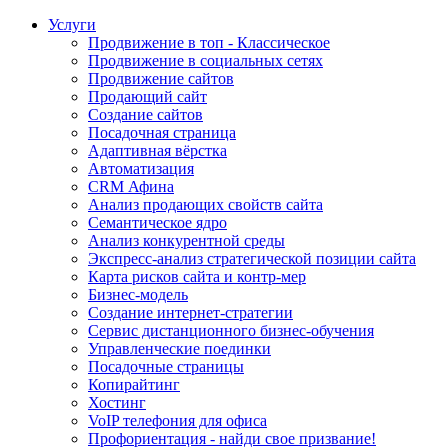
Услуги
Продвижение в топ - Классическое
Продвижение в социальных сетях
Продвижение сайтов
Продающий сайт
Создание сайтов
Посадочная страница
Адаптивная вёрстка
Автоматизация
CRM Афина
Анализ продающих свойств сайта
Семантическое ядро
Анализ конкурентной среды
Экспресс-анализ стратегической позиции сайта
Карта рисков сайта и контр-мер
Бизнес-модель
Создание интернет-стратегии
Сервис дистанционного бизнес-обучения
Управленческие поединки
Посадочные страницы
Копирайтинг
Хостинг
VoIP телефония для офиса
Профориентация - найди свое призвание!