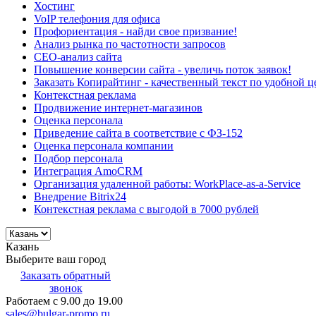
Хостинг
VoIP телефония для офиса
Профориентация - найди свое призвание!
Анализ рынка по частотности запросов
СЕО-анализ сайта
Повышение конверсии сайта - увеличь поток заявок!
Заказать Копирайтинг - качественный текст по удобной ц
Контекстная реклама
Продвижение интернет-магазинов
Оценка персонала
Приведение сайта в соответствие с ФЗ-152
Оценка персонала компании
Подбор персонала
Интеграция AmoCRM
Организация удаленной работы: WorkPlace-as-a-Service
Внедрение Bitrix24
Контекстная реклама с выгодой в 7000 рублей
Казань
Выберите ваш город
Заказать обратный
звонок
Работаем с 9.00 до 19.00
sales@bulgar-promo.ru