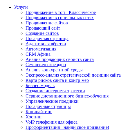
Услуги
Продвижение в топ - Классическое
Продвижение в социальных сетях
Продвижение сайтов
Продающий сайт
Создание сайтов
Посадочная страница
Адаптивная вёрстка
Автоматизация
CRM Афина
Анализ продающих свойств сайта
Семантическое ядро
Анализ конкурентной среды
Экспресс-анализ стратегической позиции сайта
Карта рисков сайта и контр-мер
Бизнес-модель
Создание интернет-стратегии
Сервис дистанционного бизнес-обучения
Управленческие поединки
Посадочные страницы
Копирайтинг
Хостинг
VoIP телефония для офиса
Профориентация - найди свое призвание!