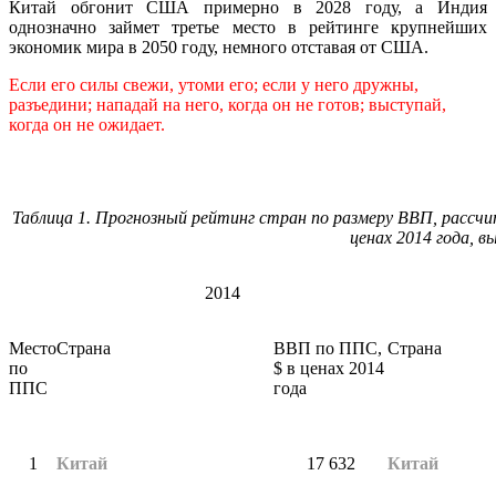
Китай обгонит США примерно в 2028 году, а Индия
однозначно займет третье место в рейтинге крупнейших
экономик мира в 2050 году, немного отставая от США.
Eсли его силы свежи, утоми его; если у него дружны,
разъедини; нападай на него, когда он не готов; выступай,
когда он не ожидает.
Таблица 1. Прогнозный рейтинг стран по размеру ВВП, рассч
ценах 2014 года, 
2014
Место
Страна
ВВП по ППС,
Страна
по
$ в ценах 2014
ППС
года
1
Китай
17 632
Китай