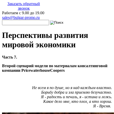
Заказать обратный
звонок
Работаем с 9.00 до 19.00
sales@bulgar-promo.ru
Перспективы развития
мировой экономики
Часть 7.
Второй сценарий модели по материалам консалтинговой
компании PricewaterhouseCoopers
Не
всем
я
по
душе
,
но
я
над
каждым
властно
.
Борьбу
добра
и
зла
приемлю
безучастно
.
Я
-
радость
и
печаль
,
я
-
истина
и
ложь
.
Какое
дело
мне
,
кто
плох
,
а
кто
хорош
.
Я
-
Время
.