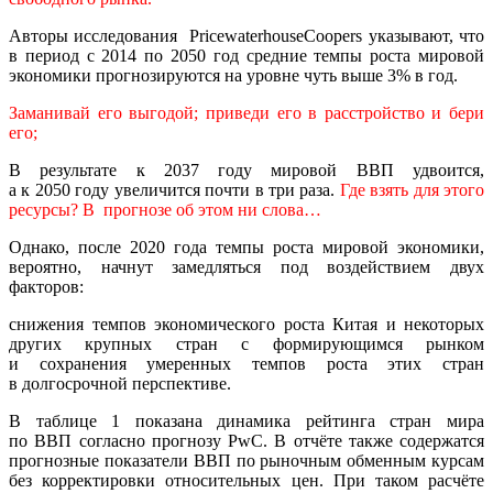
Авторы исследования PricewaterhouseCoopers указывают, что
в период с 2014 по 2050 год средние темпы роста мировой
экономики прогнозируются на уровне чуть выше 3% в год.
Заманивай его выгодой; приведи его в расстройство и бери
его;
В результате к 2037 году мировой ВВП удвоится,
а к 2050 году увеличится почти в три раза.
Где взять для этого
ресурсы? В прогнозе об этом ни слова…
Однако, после 2020 года темпы роста мировой экономики,
вероятно, начнут замедляться под воздействием двух
факторов:
снижения темпов экономического роста Китая и некоторых
других крупных стран с формирующимся рынком
и сохранения умеренных темпов роста этих стран
в долгосрочной перспективе.
В таблице 1 показана динамика рейтинга стран мира
по ВВП согласно прогнозу PwC. В отчёте также содержатся
прогнозные показатели ВВП по рыночным обменным курсам
без корректировки относительных цен. При таком расчёте