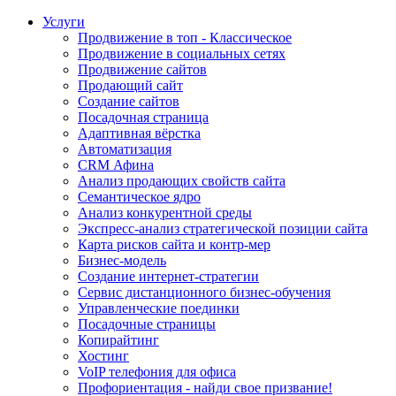
Услуги
Продвижение в топ - Классическое
Продвижение в социальных сетях
Продвижение сайтов
Продающий сайт
Создание сайтов
Посадочная страница
Адаптивная вёрстка
Автоматизация
CRM Афина
Анализ продающих свойств сайта
Семантическое ядро
Анализ конкурентной среды
Экспресс-анализ стратегической позиции сайта
Карта рисков сайта и контр-мер
Бизнес-модель
Создание интернет-стратегии
Сервис дистанционного бизнес-обучения
Управленческие поединки
Посадочные страницы
Копирайтинг
Хостинг
VoIP телефония для офиса
Профориентация - найди свое призвание!