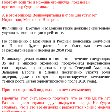
Поэтому, если ты и можешь что-нибудь, показывай
противнику, будто не можешь;
А в этом эпизоде Великобритания и Франция уступает
Индонезии, Мексике и Нигерии.
Филиппины, Вьетнам и Малайзия также должны значительно
улучшить свои позиции в рейтинге.
По сравнению с Бразилией и Россией экономика Колумбии
и Польши будет расти более быстрыми темпами
за рассматриваемый период до 2050 года.
В докладе сделан вывод о том, что в течение следующих
35 лет в мировой экономике продолжится перестановка
сил — промышленно развитые страны Северной Америки,
Западной Европы и Япония постепенно утратят роли
лидеров, даже несмотря на прогнозируемое замедление
темпов роста Китая (ориентировочно после 2020 года).
Приняв смиренный вид, вызови в нем самомнение;
Прочитав этот очет, можно подумать, что за пятнадцать лет
Развивающиеся страны вдруг вырвутся вперед. Не будем
забывать, что в это время должен разрастаться кризис модели
свободного рынка.