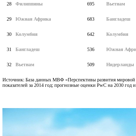
28
Филиппины
695
Вьетнам
29
Южная Африка
683
Бангладеш
30
Колумбия
642
Колумбия
31
Бангладеш
536
Южная Афри
32
Вьетнам
509
Нидерланды
Источник: База данных МВФ «Перспективы развития мировой эк
показателей за 2014 год; прогнозные оценки PwC на 2030 год и