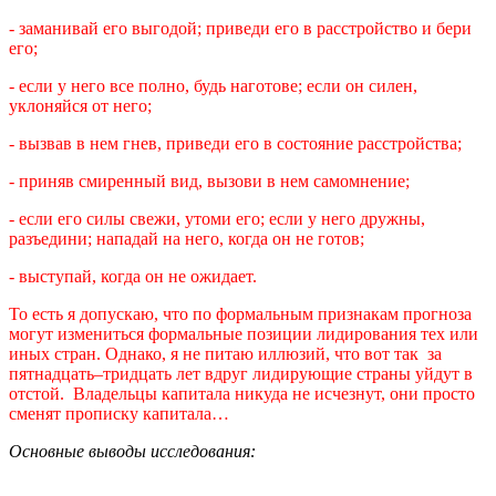
- заманивай его выгодой; приведи его в расстройство и бери
его;
- если у него все полно, будь наготове; если он силен,
уклоняйся от него;
- вызвав в нем гнев, приведи его в состояние расстройства;
- приняв смиренный вид, вызови в нем самомнение;
- если его силы свежи, утоми его; если у него дружны,
разъедини; нападай на него, когда он не готов;
- выступай, когда он не ожидает.
То есть я допускаю, что по формальным признакам прогноза
могут измениться формальные позиции лидирования тех или
иных стран. Однако, я не питаю иллюзий, что вот так за
пятнадцать–тридцать лет вдруг лидирующие страны уйдут в
отстой. Владельцы капитала никуда не исчезнут, они просто
сменят прописку капитала…
Основные выводы исследования: