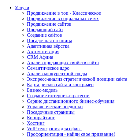
Услуги
Продвижение в топ - Классическое
Продвижение в социальных сетях
Продвижение сайтов
Продающий сайт
Создание сайтов
Посадочная страница
Адаптивная вёрстка
Автоматизация
CRM Афина
Анализ продающих свойств сайта
Семантическое ядро
Анализ конкурентной среды
Экспресс-анализ стратегической позиции сайта
Карта рисков сайта и контр-мер
Бизнес-модель
Создание интернет-стратегии
Сервис дистанционного бизнес-обучения
Управленческие поединки
Посадочные страницы
Копирайтинг
Хостинг
VoIP телефония для офиса
Профориентация - найди свое призвание!