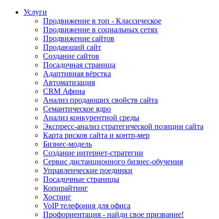
Услуги
Продвижение в топ - Классическое
Продвижение в социальных сетях
Продвижение сайтов
Продающий сайт
Создание сайтов
Посадочная страница
Адаптивная вёрстка
Автоматизация
CRM Афина
Анализ продающих свойств сайта
Семантическое ядро
Анализ конкурентной среды
Экспресс-анализ стратегической позиции сайта
Карта рисков сайта и контр-мер
Бизнес-модель
Создание интернет-стратегии
Сервис дистанционного бизнес-обучения
Управленческие поединки
Посадочные страницы
Копирайтинг
Хостинг
VoIP телефония для офиса
Профориентация - найди свое призвание!