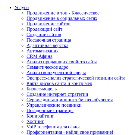
Услуги
Продвижение в топ - Классическое
Продвижение в социальных сетях
Продвижение сайтов
Продающий сайт
Создание сайтов
Посадочная страница
Адаптивная вёрстка
Автоматизация
CRM Афина
Анализ продающих свойств сайта
Семантическое ядро
Анализ конкурентной среды
Экспресс-анализ стратегической позиции сайта
Карта рисков сайта и контр-мер
Бизнес-модель
Создание интернет-стратегии
Сервис дистанционного бизнес-обучения
Управленческие поединки
Посадочные страницы
Копирайтинг
Хостинг
VoIP телефония для офиса
Профориентация - найди свое призвание!