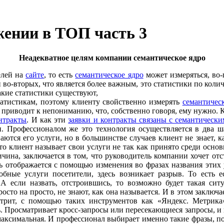
жении в ТОП часть 3
Неадекватное целям компании семантическое ядро
елей на
сайте
, то есть
семантическое ядро
может измеряться, во-
 во-вторых, что является более важным, это статистики по колич
какие статистики существуют,
статистикам, поэтому клиенту свойственно измерять
семантичес
а приводит к непониманию, что, собственно говоря, ему нужно. 
нтракты
. И как эти
заявки и контракты связаны с семантическ
и. Профессионалом же это технология осуществляется в два ш
аются его услуги, но в большинстве случаев клиент не знает, к
то клиент называет свои услуги не так как принято среди осно
чина, заключается в том, что руководитель компании хочет от
ь отображается с помощью изменения во фразах названия этих 
бные услуги посетители, здесь возникает разрыв. То есть е
А если назвать, отстроившись, то возможно будет такая ситу
просто на просто, не знают, как она называется. И в этом заклю
трит, с помощью таких инструментов как «Яндекс. Метрика»
ь. Просматривает кросс-запросы или пересекающиеся запросы, и 
в максимальная. И профессионал выбирает именно такие фразы, п