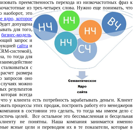
изовать преемственность перехода из низкочастотных фраз к
кочастотные из трех-четырех слова. Нужно еще понимать, что
 наоборот, это
е ядро, которое
 будет допущена
ывать для того,
я
бизнес-модель
.
ующий запрос и
трукцией
сайта
и
 CRM-системой),
а, то тогда для
взаимодействие
сталкиваться с
расчет размера
о запросов оно
 случаях можно
мых результатов
которая всегда
 что у клиента есть потребность зарабатывать деньги. Клиент
ровать процессы этих продаж, построить работу его менеджеров
компания в состоянии это сделать, то тогда мы имеем дело с
достичь целей. Все остальное это бессмысленная и бесцельная
у клиенту не понятны. Наша компания занимается именно
ные ясные цели и переводим их в те показатели, которые в