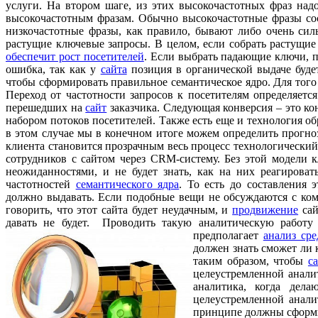
услуги. На втором шаге, из этих высокочастотных фраз над
высокочастотным фразам. Обычно высокочастотные фразы сост
низкочастотные фразы, как правило,
бывают либо очень силь
растущие ключевые запросы. В целом, если собрать растущи
обеспечит рост посетителей
. Если выбрать падающие ключи, п
ошибка, так как у
сайта
позиция в органической выдаче будет
чтобы сформировать правильное семантическое ядро. Для того
Переход от частотности запросов к посетителям определяетс
перешедших на
сайт
заказчика. Следующая конверсия – это ко
набором потоков посетителей. Также есть еще и технология о
в этом случае мы в конечном итоге можем определить прогно
клиента становится прозрачным весь процесс технологически
сотрудников с сайтом через CRM-систему. Без этой модели к
неожиданностями, и не будет знать, как на них реагировать
частотностей
семантического ядра
. То есть до составления 
должно выдавать. Если подобные вещи не обсуждаются с комп
говорить, что этот сайта будет неудачным, и
продвижение
сай
давать не будет. Проводить такую аналитическую работу 
предполагает
анализ ср
должен знать сможет ли 
таким образом, чтобы
с
целеустремленной аналит
аналитика, когда дел
целеустремленной анали
принципе должны сформи