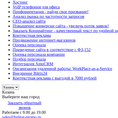
Хостинг
VoIP телефония для офиса
Профориентация - найди свое призвание!
Анализ рынка по частотности запросов
СЕО-анализ сайта
Повышение конверсии сайта - увеличь поток заявок!
Заказать Копирайтинг - качественный текст по удобной ц
Контекстная реклама
Продвижение интернет-магазинов
Оценка персонала
Приведение сайта в соответствие с ФЗ-152
Оценка персонала компании
Подбор персонала
Интеграция AmoCRM
Организация удаленной работы: WorkPlace-as-a-Service
Внедрение Bitrix24
Контекстная реклама с выгодой в 7000 рублей
Казань
Выберите ваш город
Заказать обратный
звонок
Работаем с 9.00 до 19.00
sales@bulgar-promo.ru