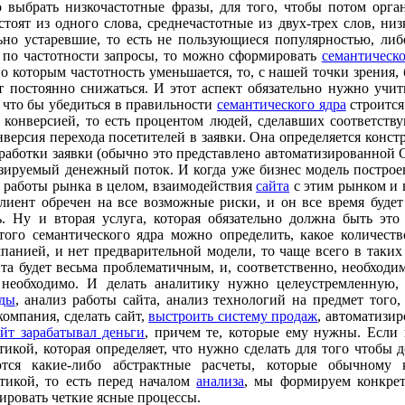
о выбрать низкочастотные фразы, для того, чтобы потом орган
оят из одного слова, среднечастотные из двух-трех слов, низ
но устаревшие, то есть не пользующиеся популярностью, либо
е по частотности запросы, то можно сформировать
семантическо
о которым частотность уменьшается, то, с нашей точки зрения,
 постоянно снижаться. И этот аспект обязательно нужно учит
 что бы убедиться в правильности
семантического ядра
строитс
я конверсией, то есть процентом людей, сделавших соответств
нверсия перехода посетителей в заявки. Она определяется конс
бработки заявки (обычно это представлено автоматизированной
зируемый денежный поток. И когда уже бизнес модель построен
й работы рынка в целом, взаимодействия
сайта
с этим рынком и 
лиент обречен на все возможные риски, и он все время будет 
. Ну и вторая услуга, которая обязательно должна быть это 
этого семантического ядра можно определить, какое количеств
анией, и нет предварительной модели, то чаще всего в таких
та будет весьма проблематичным, и, соответственно, необходи
необходимо. И делать аналитику нужно целеустремленную, 
еды
, анализ работы
сайта, анализ технологий на предмет того,
компания, сделать сайт,
выстроить систему продаж
, автоматизи
айт зарабатывал деньги
, причем те, которые ему нужны. Если 
икой, которая определяет, что нужно сделать для того чтобы 
аются какие-либо абстрактные расчеты, которые обычном
тикой, то есть перед началом
анализа
, мы формируем конкрет
ровать четкие ясные процессы.