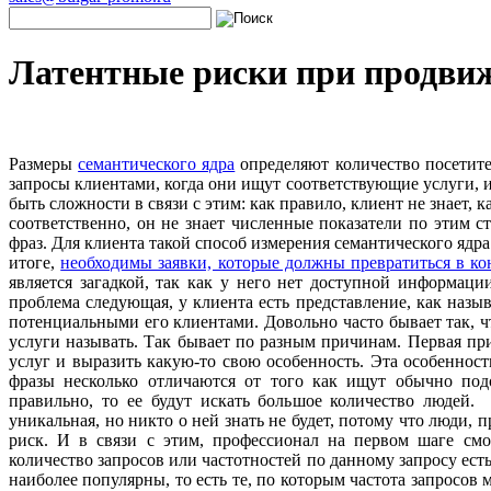
Латентные риски при продви
Размеры
семантического ядра
определяют количество посетит
запросы клиентами, когда они ищут соответствующие услуги, и
быть сложности в связи с этим: как правило, клиент не знает, 
соответственно, он не знает численные показатели по этим 
фраз. Для клиента такой способ измерения семантического ядр
итоге,
необходимы заявки, которые должны превратиться в ко
является загадкой, так как у него нет доступной информаци
проблема следующая, у клиента есть представление, как назыв
потенциальными его клиентами. Довольно часто бывает так, ч
услуги называть. Так бывает по разным причинам. Первая при
услуг и выразить какую-то свою особенность. Эта особенност
фразы несколько отличаются от того как ищут обычно подо
правильно, то ее будут искать большое количество людей. 
уникальная, но никто о ней знать не будет, потому что люди, 
риск. И в связи с этим, профессионал на первом шаге смо
количество запросов или частотностей по данному запросу ест
наиболее популярны, то есть те, по которым частота запросо