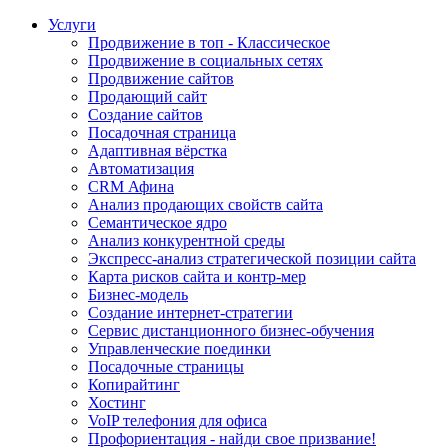
Услуги
Продвижение в топ - Классическое
Продвижение в социальных сетях
Продвижение сайтов
Продающий сайт
Создание сайтов
Посадочная страница
Адаптивная вёрстка
Автоматизация
CRM Афина
Анализ продающих свойств сайта
Семантическое ядро
Анализ конкурентной среды
Экспресс-анализ стратегической позиции сайта
Карта рисков сайта и контр-мер
Бизнес-модель
Создание интернет-стратегии
Сервис дистанционного бизнес-обучения
Управленческие поединки
Посадочные страницы
Копирайтинг
Хостинг
VoIP телефония для офиса
Профориентация - найди свое призвание!