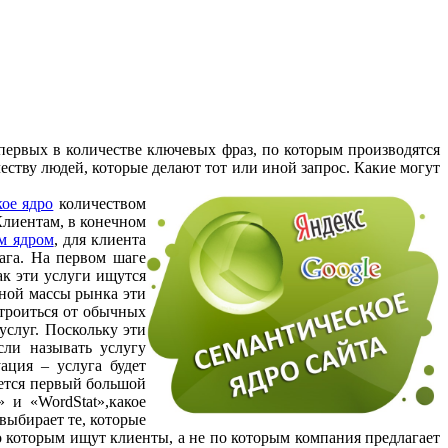
первых в количестве ключевых фраз, по которым производятся
еству людей, которые делают тот или иной запрос. Какие могут
кое ядро
количеством
Клиентам, в конечном
им ядром
, для клиента
ага. На первом шаге
ак эти услуги ищутся
вной массы рынка эти
строиться от обычных
услуг. Поскольку эти
сли называть услугу
ация – услуга будет
чается первый большой
 и «WordStat»,какое
выбирает те, которые
о которым ищут клиенты, а не по которым компания предлагает