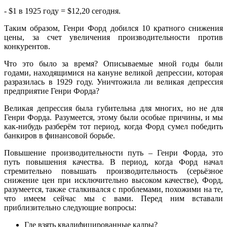
- $1 в 1925 году = $12,20 сегодня.
Таким образом, Генри Форд добился 10 кратного снижения
цены, за счет увеличения производительности против
конкурентов.
Что это было за время? Описываемые мной годы были
годами, находящимися на кануне великой депрессии, которая
разразилась в 1929 году. Уничтожила ли великая депрессия
предприятие Генри Форда?
Великая депрессия была губительна для многих, но не для
Генри Форда. Разумеется, этому были особые причины, и мы
как-нибудь разберём тот период, когда Форд сумел победить
банкиров в финансовой борьбе.
Повышение производительности путь – Генри Форда, это
путь повышения качества. В период, когда Форд начал
стремительно повышать производительность (серьёзное
снижение цен при исключительно высоком качестве), Форд,
разумеется, также сталкивался с проблемами, похожими на те,
что имеем сейчас мы с вами. Перед ним вставали
приблизительно следующие вопросы:
Где взять квалифицированные кадры?