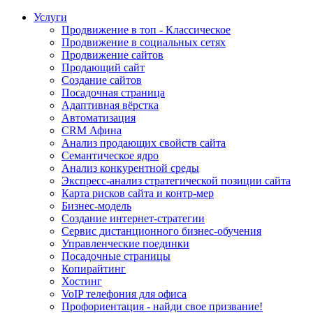
Услуги
Продвижение в топ - Классическое
Продвижение в социальных сетях
Продвижение сайтов
Продающий сайт
Создание сайтов
Посадочная страница
Адаптивная вёрстка
Автоматизация
CRM Афина
Анализ продающих свойств сайта
Семантическое ядро
Анализ конкурентной среды
Экспресс-анализ стратегической позиции сайта
Карта рисков сайта и контр-мер
Бизнес-модель
Создание интернет-стратегии
Сервис дистанционного бизнес-обучения
Управленческие поединки
Посадочные страницы
Копирайтинг
Хостинг
VoIP телефония для офиса
Профориентация - найди свое призвание!