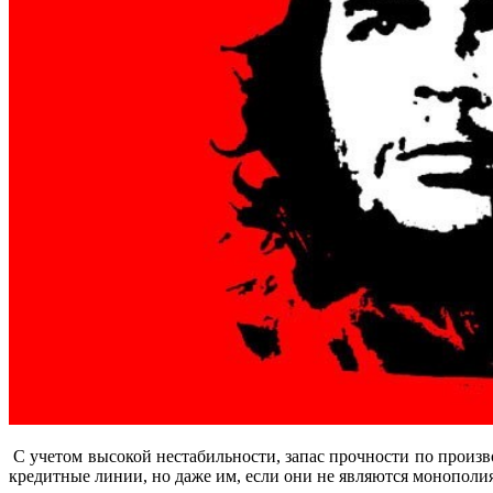
С учетом высокой нестабильности, запас прочности по производ
кредитные линии, но даже им, если они не являются монополи