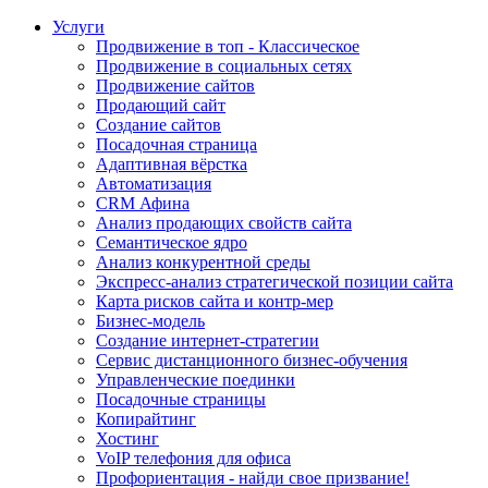
Услуги
Продвижение в топ - Классическое
Продвижение в социальных сетях
Продвижение сайтов
Продающий сайт
Создание сайтов
Посадочная страница
Адаптивная вёрстка
Автоматизация
CRM Афина
Анализ продающих свойств сайта
Семантическое ядро
Анализ конкурентной среды
Экспресс-анализ стратегической позиции сайта
Карта рисков сайта и контр-мер
Бизнес-модель
Создание интернет-стратегии
Сервис дистанционного бизнес-обучения
Управленческие поединки
Посадочные страницы
Копирайтинг
Хостинг
VoIP телефония для офиса
Профориентация - найди свое призвание!