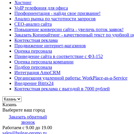
Хостинг
VoIP телефония для офиса
Профориентация - найди свое призвание!
Анализ рынка по частотности запросов
СЕО-анализ сайта
Повышение конверсии сайта - увеличь поток заявок!
Заказать Копирайтинг - качественный текст по удобной ц
Контекстная реклама
Продвижение интернет-магазинов
Оценка персонала
Приведение сайта в соответствие с ФЗ-152
Оценка персонала компании
Подбор персонала
Интеграция AmoCRM
Организация удаленной работы: WorkPlace-as-a-Service
Внедрение Bitrix24
Контекстная реклама с выгодой в 7000 рублей
Казань
Выберите ваш город
Заказать обратный
звонок
Работаем с 9.00 до 19.00
sales@bulgar-promo.ru