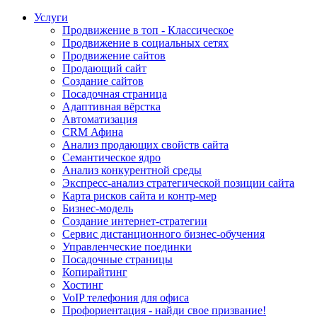
Услуги
Продвижение в топ - Классическое
Продвижение в социальных сетях
Продвижение сайтов
Продающий сайт
Создание сайтов
Посадочная страница
Адаптивная вёрстка
Автоматизация
CRM Афина
Анализ продающих свойств сайта
Семантическое ядро
Анализ конкурентной среды
Экспресс-анализ стратегической позиции сайта
Карта рисков сайта и контр-мер
Бизнес-модель
Создание интернет-стратегии
Сервис дистанционного бизнес-обучения
Управленческие поединки
Посадочные страницы
Копирайтинг
Хостинг
VoIP телефония для офиса
Профориентация - найди свое призвание!