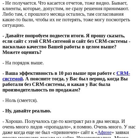
- Не получается. Что касается отчетов, тоже видно. Бывает,
клиенты, которые, допустим, не сразу решения принимают.
Либо там, с прошлого месяца остались, там согласования
какие-то были, чтобы их не потерять, тоже могу посмотреть
ситуацию.
- Давайте попробуем подвести итоги. Я прошу сказать,
если сайт с этой CRM-ситемой и сайт без CRM-системы -
насколько качество Вашей работы в целом выше?
Можете оценить?
- На порядок выше.
- Ваша эффективность в 10 раз выше при работе с
CRM-
системой
. А поясните тогда, у Вас был период, когда Вы
работали без CRM-системы, и какая у Вас была
производительность по продажам?
- Ноль (смеется).
- Ну, давайте реально.
- Хорошо. Получалось где-то контракт раз в два месяца. И
очень много лидов «пропадало», я помню. Очень много. У нас
даже когда еще не был «привинчен» сайт к «
Афине
» заявки
просто месяцами лежали на сайте. Игнорировались. Много