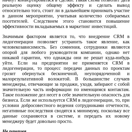
реальную оценку общему эффекту и сделать вывод
относительно того, стоит ли в дальнейшем принимать участие
в данном мероприятии, учитывая количество собираемых
посетителей. Следствием этого становится повышение
эффективности вкладываемых в маркетинг инвестиций.
Значимым фактором является то, что внедрение CRM в
лидогенерации позволяет устранить такое явление, как
человекозависимость. Без сомнения, сотрудники являются
опорой для любого руководителя компании, однако нет
никакой гарантии, что однажды они не решат куда-нибудь
уйти. Если на предприятии не применяется CRM в
лидогенерации, то процесс передачи данных по проектам
грозит обернуться бесконечной, неупорядоченной и
малорезультативной волокитой. В большинстве случаев
менеджеры, отвечающие за продажи, уходя, забирают с собой
значительную часть информации по имеющимся контактам.
Такое положение дел несет в себе значительную опасность для
бизнеса. Если же используется CRM в лидогенерации, то, при
условии добросовестного ведения сотрудниками отчетности,
негативные последствия сводятся к минимуму, поскольку все
данные сохраняются в системе, и передать их новому
менеджеру будет довольно просто.
Не панацея