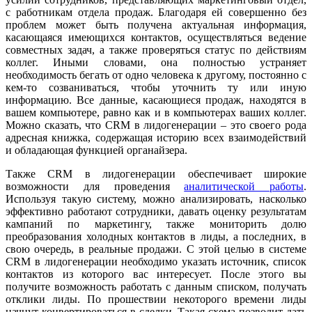
с работникам отдела продаж. Благодаря ей совершенно без
проблем может быть получена актуальная информация,
касающаяся имеющихся контактов, осуществляться ведение
совместных задач, а также проверяться статус по действиям
коллег. Иными словами, она полностью устраняет
необходимость бегать от одно человека к другому, постоянно с
кем-то созваниваться, чтобы уточнить ту или иную
информацию. Все данные, касающиеся продаж, находятся в
вашем компьютере, равно как и в компьютерах ваших коллег.
Можно сказать, что CRM в лидогенерации – это своего рода
адресная книжка, содержащая историю всех взаимодействий
и обладающая функцией органайзера.
Также CRM в лидогенерации обеспечивает широкие
возможности для проведения
аналитической работы
.
Используя такую систему, можно анализировать, насколько
эффективно работают сотрудники, давать оценку результатам
кампаний по маркетингу, также мониторить долю
преобразования холодных контактов в лиды, а последних, в
свою очередь, в реальные продажи. С этой целью в системе
CRM в лидогенерации необходимо указать источник, список
контактов из которого вас интересует. После этого вы
получите возможность работать с данным списком, получать
отклики лиды. По прошествии некоторого времени лиды
начнут конвертироваться в сделки. Такая схема позволит дать