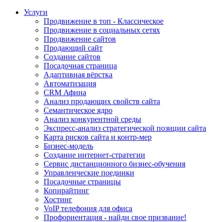
Услуги
Продвижение в топ - Классическое
Продвижение в социальных сетях
Продвижение сайтов
Продающий сайт
Создание сайтов
Посадочная страница
Адаптивная вёрстка
Автоматизация
CRM Афина
Анализ продающих свойств сайта
Семантическое ядро
Анализ конкурентной среды
Экспресс-анализ стратегической позиции сайта
Карта рисков сайта и контр-мер
Бизнес-модель
Создание интернет-стратегии
Сервис дистанционного бизнес-обучения
Управленческие поединки
Посадочные страницы
Копирайтинг
Хостинг
VoIP телефония для офиса
Профориентация - найди свое призвание!