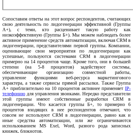
Сопоставим ответы на этот вопрос респондентов, считающих
свою деятельность по лидогенерации эффективной (Группы
А+), с теми, кто расценивает такую работу как
низкоэффективную (Группы Б+). Мы можем наблюдать более
активное применение средств автоматизации, включая CRM в
лидогенерации, представителями первой группы. Компании,
оценивающие свои мероприятия по лидогенерации как
успешные, пользуются системами CRM в лидогенерации
примерно на 14 процентов чаще. Кроме того, они в большей
степени (на 5-8 процентов) задействуют системы,
обеспечивающие организацию совместной работы,
управление функциями веб-ресурса маркетингового
характера, а также сервисы прямой рассылки. Также Группа
А+ приблизительно на 10 процентов активнее применяет
IP-
телефонию
для управления звонками. Нередко представители
этой группы имеют собственные разработки CRM в
лидогенерации. Что касается группы Б+, то примерно 6
процентов входящих в нее респондентов отмечают, что
совсем не используют CRM в лидогенерации, равно как и
иные средства автоматизации, или же ограничиваются
использованием MS Exel, Word, разного рода записных
книжек, блокнотов.