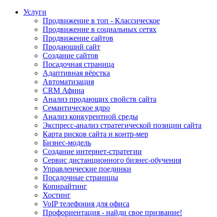
Услуги
Продвижение в топ - Классическое
Продвижение в социальных сетях
Продвижение сайтов
Продающий сайт
Создание сайтов
Посадочная страница
Адаптивная вёрстка
Автоматизация
CRM Афина
Анализ продающих свойств сайта
Семантическое ядро
Анализ конкурентной среды
Экспресс-анализ стратегической позиции сайта
Карта рисков сайта и контр-мер
Бизнес-модель
Создание интернет-стратегии
Сервис дистанционного бизнес-обучения
Управленческие поединки
Посадочные страницы
Копирайтинг
Хостинг
VoIP телефония для офиса
Профориентация - найди свое призвание!