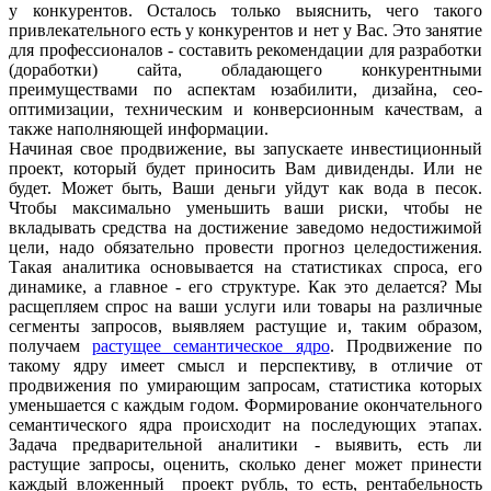
у конкурентов. Осталось только выяснить, чего такого
привлекательного есть у конкурентов и нет у Вас. Это занятие
для профессионалов - составить рекомендации для разработки
(доработки) сайта, обладающего конкурентными
преимуществами по аспектам юзабилити, дизайна, сео-
оптимизации, техническим и конверсионным качествам, а
также наполняющей информации.
Начиная свое продвижение, вы запускаете инвестиционный
проект, который будет приносить Вам дивиденды. Или не
будет. Может быть, Ваши деньги уйдут как вода в песок.
Чтобы максимально уменьшить ваши риски, чтобы не
вкладывать средства на достижение заведомо недостижимой
цели, надо обязательно провести прогноз целедостижения.
Такая аналитика основывается на статистиках спроса, его
динамике, а главное - его структуре. Как это делается? Мы
расщепляем спрос на ваши услуги или товары на различные
сегменты запросов, выявляем растущие и, таким образом,
получаем
растущее семантическое ядро
. Продвижение по
такому ядру имеет смысл и перспективу, в отличие от
продвижения по умирающим запросам, статистика которых
уменьшается с каждым годом. Формирование окончательного
семантического ядра происходит на последующих этапах.
Задача предварительной аналитики - выявить, есть ли
растущие запросы, оценить, сколько денег может принести
каждый вложенный проект рубль, то есть, рентабельность