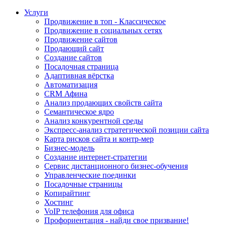
Услуги
Продвижение в топ - Классическое
Продвижение в социальных сетях
Продвижение сайтов
Продающий сайт
Создание сайтов
Посадочная страница
Адаптивная вёрстка
Автоматизация
CRM Афина
Анализ продающих свойств сайта
Семантическое ядро
Анализ конкурентной среды
Экспресс-анализ стратегической позиции сайта
Карта рисков сайта и контр-мер
Бизнес-модель
Создание интернет-стратегии
Сервис дистанционного бизнес-обучения
Управленческие поединки
Посадочные страницы
Копирайтинг
Хостинг
VoIP телефония для офиса
Профориентация - найди свое призвание!