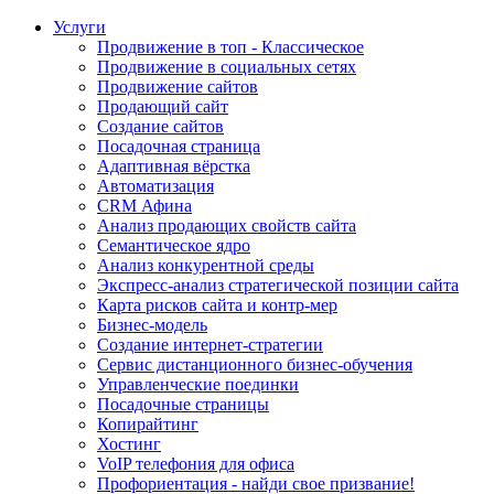
Услуги
Продвижение в топ - Классическое
Продвижение в социальных сетях
Продвижение сайтов
Продающий сайт
Создание сайтов
Посадочная страница
Адаптивная вёрстка
Автоматизация
CRM Афина
Анализ продающих свойств сайта
Семантическое ядро
Анализ конкурентной среды
Экспресс-анализ стратегической позиции сайта
Карта рисков сайта и контр-мер
Бизнес-модель
Создание интернет-стратегии
Сервис дистанционного бизнес-обучения
Управленческие поединки
Посадочные страницы
Копирайтинг
Хостинг
VoIP телефония для офиса
Профориентация - найди свое призвание!