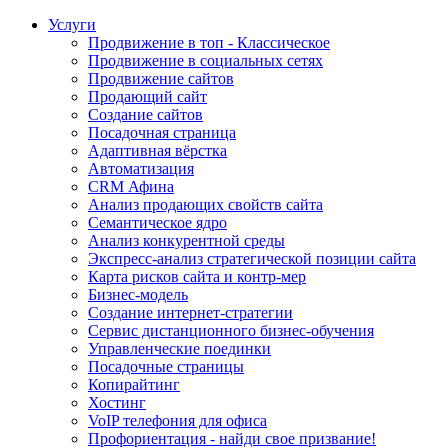
Услуги
Продвижение в топ - Классическое
Продвижение в социальных сетях
Продвижение сайтов
Продающий сайт
Создание сайтов
Посадочная страница
Адаптивная вёрстка
Автоматизация
CRM Афина
Анализ продающих свойств сайта
Семантическое ядро
Анализ конкурентной среды
Экспресс-анализ стратегической позиции сайта
Карта рисков сайта и контр-мер
Бизнес-модель
Создание интернет-стратегии
Сервис дистанционного бизнес-обучения
Управленческие поединки
Посадочные страницы
Копирайтинг
Хостинг
VoIP телефония для офиса
Профориентация - найди свое призвание!