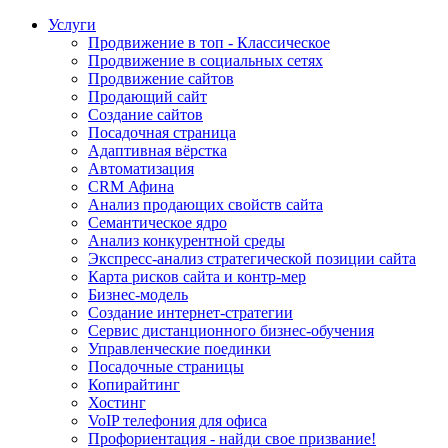
Услуги
Продвижение в топ - Классическое
Продвижение в социальных сетях
Продвижение сайтов
Продающий сайт
Создание сайтов
Посадочная страница
Адаптивная вёрстка
Автоматизация
CRM Афина
Анализ продающих свойств сайта
Семантическое ядро
Анализ конкурентной среды
Экспресс-анализ стратегической позиции сайта
Карта рисков сайта и контр-мер
Бизнес-модель
Создание интернет-стратегии
Сервис дистанционного бизнес-обучения
Управленческие поединки
Посадочные страницы
Копирайтинг
Хостинг
VoIP телефония для офиса
Профориентация - найди свое призвание!