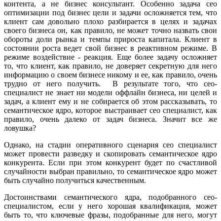
контента, а не бизнес консультант. Особенно задача сео
оптимизации под бизнес цели и задачи осложняется тем, что
клиент сам довольно плохо разбирается в целях и задачах
своего бизнеса он, как правило, не может точно назвать свои
обороты доли рынка и темпы прироста капитала. Клиент в
состоянии роста ведет свой бизнес в реактивном режиме. В
режиме воздействие - реакция. Еще более задачу осложняет
то, что клиент, как правило, не доверяет секретную для него
информацию о своем бизнесе никому и ее, как правило, очень
трудно от него получить. В результате того, что сео-
специалист не знает ни модели оффлайн бизнеса, ни целей и
задач, а клиент ему и не собирается об этом рассказывать, то
семантическое ядро, которое выстраивает сео специалист, как
правило, очень далеко от задач бизнеса. Значит все же
ловушка?
Однако, на стадии оперативного сценария сео специалист
может провести разведку и скопировать семантическое ядро
конкурента. Если при этом конкурент будет по счастливой
случайности выбран правильно, то семантическое ядро может
быть случайно получиться качественным.
Достоинствами семантического ядра, подобранного сео-
специалистом, если у него хорошая квалификация, может
быть то, что ключевые фразы, подобранные для него, могут