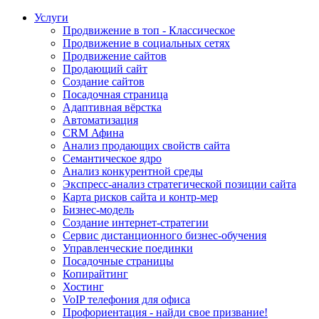
Услуги
Продвижение в топ - Классическое
Продвижение в социальных сетях
Продвижение сайтов
Продающий сайт
Создание сайтов
Посадочная страница
Адаптивная вёрстка
Автоматизация
CRM Афина
Анализ продающих свойств сайта
Семантическое ядро
Анализ конкурентной среды
Экспресс-анализ стратегической позиции сайта
Карта рисков сайта и контр-мер
Бизнес-модель
Создание интернет-стратегии
Сервис дистанционного бизнес-обучения
Управленческие поединки
Посадочные страницы
Копирайтинг
Хостинг
VoIP телефония для офиса
Профориентация - найди свое призвание!