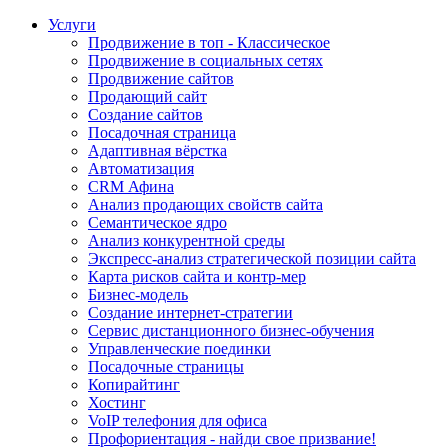
Услуги
Продвижение в топ - Классическое
Продвижение в социальных сетях
Продвижение сайтов
Продающий сайт
Создание сайтов
Посадочная страница
Адаптивная вёрстка
Автоматизация
CRM Афина
Анализ продающих свойств сайта
Семантическое ядро
Анализ конкурентной среды
Экспресс-анализ стратегической позиции сайта
Карта рисков сайта и контр-мер
Бизнес-модель
Создание интернет-стратегии
Сервис дистанционного бизнес-обучения
Управленческие поединки
Посадочные страницы
Копирайтинг
Хостинг
VoIP телефония для офиса
Профориентация - найди свое призвание!