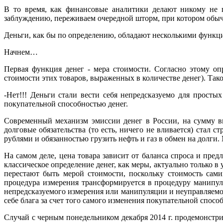
В то время, как финансовые аналитики делают никому не п
заблуждению, переживаем очередной шторм, при котором обычн
Деньги, как бы по определению, обладают несколькими функци
Начнем…
Первая функция денег - мера стоимости. Согласно этому о
стоимости этих товаров, выраженных в количестве денег). Тако
-Нет!!! Деньги стали вести себя непредсказуемо для простых
покупательной способностью денег.
Современный механизм эмиссии денег в России, на сумму вы
долговые обязательства (то есть, ничего не вливается) стал 
рублями и обязанностью грузить нефть и газ в обмен на долги
На самом деле, цена товара зависит от баланса спроса и пре
классическое определение денег, как меры, актуально только 
перестают быть мерой стоимости, поскольку стоимость сами
процедура измерения трансформируется в процедуру манипул
непредсказуемого измерения или манипуляции и неуправляемог
себе блага за счет того самого изменения покупательной спосо
Случай с черным понедельником декабря 2014 г. продемонстри