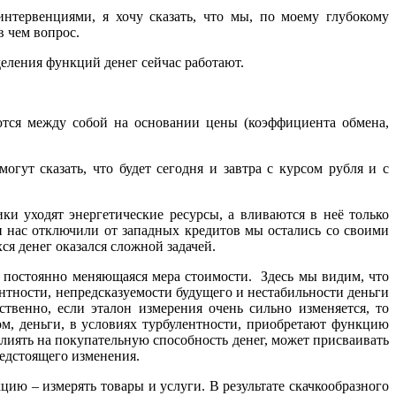
тервенциями, я хочу сказать, что мы, по моему глубокому
в чем вопрос.
еления функций денег сейчас работают.
ются между собой на основании цены (коэффициента обмена,
огут сказать, что будет сегодня и завтра с курсом рубля и с
и уходят энергетические ресурсы, а вливаются в неё только
ями нас отключили от западных кредитов мы остались со своими
я денег оказался сложной задачей.
 – постоянно меняющаяся мера стоимости. Здесь мы видим, что
ентности, непредсказуемости будущего и нестабильности деньги
твенно, если эталон измерения очень сильно изменяется, то
м, деньги, в условиях турбулентности, приобретают функцию
лиять на покупательную способность денег, может присваивать
редстоящего изменения.
ию – измерять товары и услуги. В результате скачкообразного