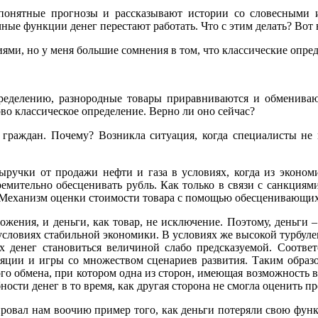
онятные прогнозы и рассказывают истории со словесными ин
ые функции денег перестают работать. Что с этим делать? Вот 
ями, но у меня большие сомнения в том, что классические опред
пределению, разнородные товары приравниваются и обменива
во классическое определение. Верно ли оно сейчас?
 граждан. Почему? Возникла ситуация, когда специалисты не м
ручки от продажи нефти и газа в условиях, когда из экономик
стремительно обесценивать рубль. Как только в связи с санкци
. Механизм оценки стоимости товара с помощью обесценивающихс
дложения, и деньги, как товар, не исключение. Поэтому, деньги
в условиях стабильной экономики. В условиях же высокой турбул
х денег становиться величиной слабо предсказуемой. Соответс
яции и игры со множеством сценариев развития. Таким образо
о обмена, при котором одна из сторон, имеющая возможность в
бности денег в то время, как другая сторона не смогла оценить п
ровал нам воочию пример того, как деньги потеряли свою функц