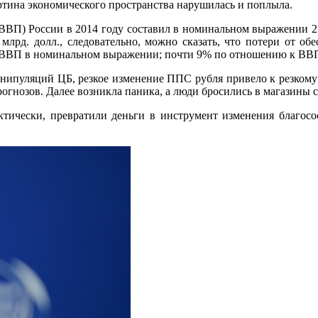
артина экономического пространства нарушилась и поплыла.
ВВП) России в 2014 году составил в номинальном выражении 2.0
млрд. долл., следовательно, можно сказать, что потери от об
 к ВВП в номинальном выражении; почти 9% по отношению к ВВ
анипуляций ЦБ, резкое изменение ППС рубля привело к резкому 
гнозов. Далее возникла паника, а люди бросились в магазины 
ктически, превратили деньги в инструмент изменения благосос