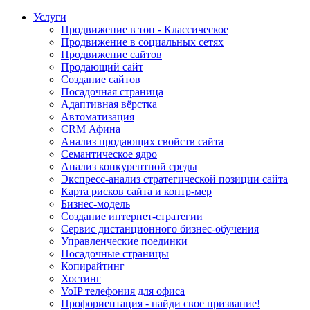
Услуги
Продвижение в топ - Классическое
Продвижение в социальных сетях
Продвижение сайтов
Продающий сайт
Создание сайтов
Посадочная страница
Адаптивная вёрстка
Автоматизация
CRM Афина
Анализ продающих свойств сайта
Семантическое ядро
Анализ конкурентной среды
Экспресс-анализ стратегической позиции сайта
Карта рисков сайта и контр-мер
Бизнес-модель
Создание интернет-стратегии
Сервис дистанционного бизнес-обучения
Управленческие поединки
Посадочные страницы
Копирайтинг
Хостинг
VoIP телефония для офиса
Профориентация - найди свое призвание!