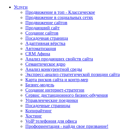
Услуги
Продвижение в топ - Классическое
Продвижение в социальных сетях
Продвижение сайтов
Продающий сайт
Создание сайтов
Посадочная страница
Адаптивная вёрстка
Автоматизация
CRM Афина
Анализ продающих свойств сайта
Семантическое ядро
Анализ конкурентной среды
Экспресс-анализ стратегической позиции сайта
Карта рисков сайта и контр-мер
Бизнес-модель
Создание интернет-стратегии
Сервис дистанционного бизнес-обучения
Управленческие поединки
Посадочные страницы
Копирайтинг
Хостинг
VoIP телефония для офиса
Профориентация - найди свое призвание!