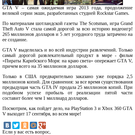
GTA V – самая ожидаемая игра 2013 года, продолжение
великой серии экшн, разработанных студией Rockstar Games.
По материалам шотландской газеты The Scotsman, игра Grand
Theft Auto V стала самой дорогой за всю историю видеоигр!
265 миллионов долларов и 5 лет усердного труда затрачено на
ее создание.
GTA V выделилась и во всей индустрии развлечений. Только
самый дорогой развлекательный продукт в мире - фильм
«Пираты Карибского Моря: на краю света» опережает GTA V,
причем всего на 35 миллионов долларов.
Только в США предварительно заказано уже порядка 2,5
миллионов копий. Для сравнения: за все время существования
предыдущая часть GTA IV продала 25 миллионов копий. При
подобном успехе прибыль от реализации пятой части
составит более чем 1 миллиард долларов.
Посмотрим, как пойдет дело, на PlayStation 3 и Xbox 360 GTA
V выходит 17 сентября, во всем мире!
Если у вас есть вопрос,