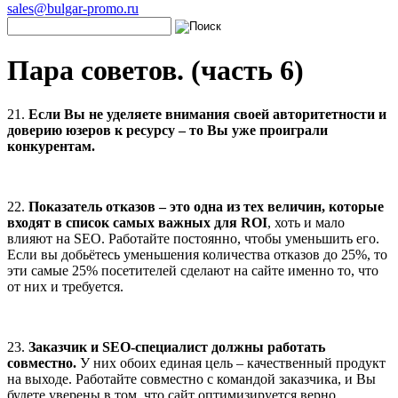
sales@bulgar-promo.ru
Пара советов. (часть 6)
21.
Если Вы не уделяете внимания своей авторитетности и
доверию юзеров к ресурсу – то Вы уже проиграли
конкурентам.
22.
Показатель отказов – это одна из тех величин, которые
входят в список самых важных для
ROI
, хоть и мало
влияют на SEO. Работайте постоянно, чтобы уменьшить его.
Если вы добьётесь уменьшения количества отказов до 25%, то
эти самые 25% посетителей сделают на сайте именно то, что
от них и требуется.
23.
Заказчик и
SEO-специалист должны работать
совместно.
У них обоих единая цель – качественный продукт
на выходе. Работайте совместно с командой заказчика, и Вы
будете уверены в том, что сайт оптимизируется верно.