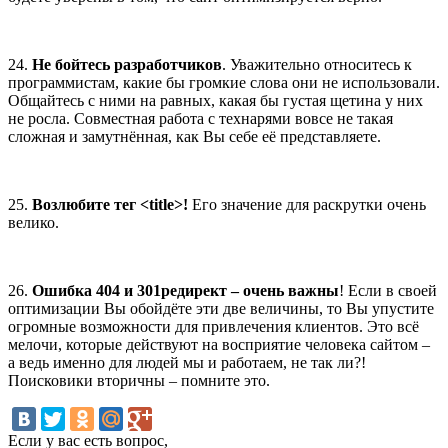
24.
Не бойтесь разработчиков
. Уважительно относитесь к
программистам, какие бы громкие слова они не использовали.
Общайтесь с ними на равных, какая бы густая щетина у них
не росла. Совместная работа с технарями вовсе не такая
сложная и замутнённая, как Вы себе её представляете.
25.
Возлюбите тег <
title>!
Его значение для раскрутки очень
велико.
26.
Ошибка 404 и 301редирект – очень важны
! Если в своей
оптимизации Вы обойдёте эти две величины, то Вы упустите
огромные возможности для привлечения клиентов. Это всё
мелочи, которые действуют на восприятие человека сайтом –
а ведь именно для людей мы и работаем, не так ли?!
Поисковики вторичны – помните это.
Если у вас есть вопрос,