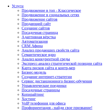
Услуги
Продвижение в топ - Классическое
Продвижение в социальных сетях
Продвижение сайтов
Продающий сайт
Создание сайтов
Посадочная страница
Адаптивная вёрстка
Автоматизация
CRM Афина
Анализ продающих свойств сайта
Семантическое ядро
Анализ конкурентной среды
Экспресс-анализ стратегической позиции сайта
Карта рисков сайта и контр-мер
Бизнес-модель
Создание интернет-стратегии
Сервис дистанционного бизнес-обучения
Управленческие поединки
Посадочные страницы
Копирайтинг
Хостинг
VoIP телефония для офиса
Профориентация - найди свое призвание!