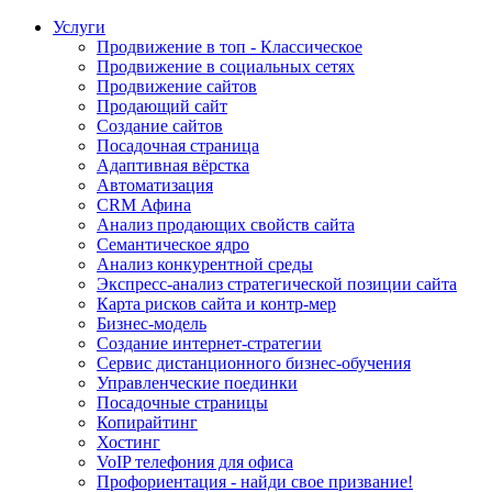
Услуги
Продвижение в топ - Классическое
Продвижение в социальных сетях
Продвижение сайтов
Продающий сайт
Создание сайтов
Посадочная страница
Адаптивная вёрстка
Автоматизация
CRM Афина
Анализ продающих свойств сайта
Семантическое ядро
Анализ конкурентной среды
Экспресс-анализ стратегической позиции сайта
Карта рисков сайта и контр-мер
Бизнес-модель
Создание интернет-стратегии
Сервис дистанционного бизнес-обучения
Управленческие поединки
Посадочные страницы
Копирайтинг
Хостинг
VoIP телефония для офиса
Профориентация - найди свое призвание!