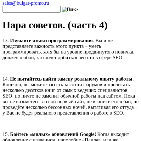
sales@bulgar-promo.ru
Пара советов. (часть 4)
13.
Изучайте языки программирования
. Вы и не
представляете важность этого пункта – уметь
программировать, хотя бы на уровне продвинутого новичка,
должен любой, кто хочет добиться чего-то в сфере SEO.
14.
Не пытайтесь найти замену реальному опыту работы
.
Конечно, вы можете засесть за сотни форумов и прочитать
несколько десятков книг от самых ведущих специалистов
SEO, но ничто не заменит обычной работы над сайтом. Пока
вы не возьмётесь за свой первый сайт, не вгоните его в бан, не
проведёте несколько бессонных ночей, вытягивая его оттуда –
у Вас не будет реального представления о работе в SEO.
15.
Бойтесь «милых» обновлений
Google!
Когда выходит
обновление с названием, наподобие «Панда», или же