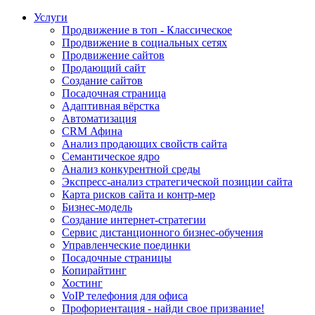
Услуги
Продвижение в топ - Классическое
Продвижение в социальных сетях
Продвижение сайтов
Продающий сайт
Создание сайтов
Посадочная страница
Адаптивная вёрстка
Автоматизация
CRM Афина
Анализ продающих свойств сайта
Семантическое ядро
Анализ конкурентной среды
Экспресс-анализ стратегической позиции сайта
Карта рисков сайта и контр-мер
Бизнес-модель
Создание интернет-стратегии
Сервис дистанционного бизнес-обучения
Управленческие поединки
Посадочные страницы
Копирайтинг
Хостинг
VoIP телефония для офиса
Профориентация - найди свое призвание!