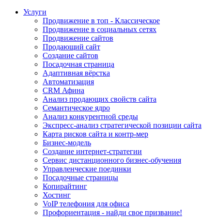
Услуги
Продвижение в топ - Классическое
Продвижение в социальных сетях
Продвижение сайтов
Продающий сайт
Создание сайтов
Посадочная страница
Адаптивная вёрстка
Автоматизация
CRM Афина
Анализ продающих свойств сайта
Семантическое ядро
Анализ конкурентной среды
Экспресс-анализ стратегической позиции сайта
Карта рисков сайта и контр-мер
Бизнес-модель
Создание интернет-стратегии
Сервис дистанционного бизнес-обучения
Управленческие поединки
Посадочные страницы
Копирайтинг
Хостинг
VoIP телефония для офиса
Профориентация - найди свое призвание!