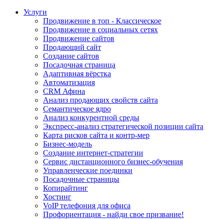
Услуги
Продвижение в топ - Классическое
Продвижение в социальных сетях
Продвижение сайтов
Продающий сайт
Создание сайтов
Посадочная страница
Адаптивная вёрстка
Автоматизация
CRM Афина
Анализ продающих свойств сайта
Семантическое ядро
Анализ конкурентной среды
Экспресс-анализ стратегической позиции сайта
Карта рисков сайта и контр-мер
Бизнес-модель
Создание интернет-стратегии
Сервис дистанционного бизнес-обучения
Управленческие поединки
Посадочные страницы
Копирайтинг
Хостинг
VoIP телефония для офиса
Профориентация - найди свое призвание!