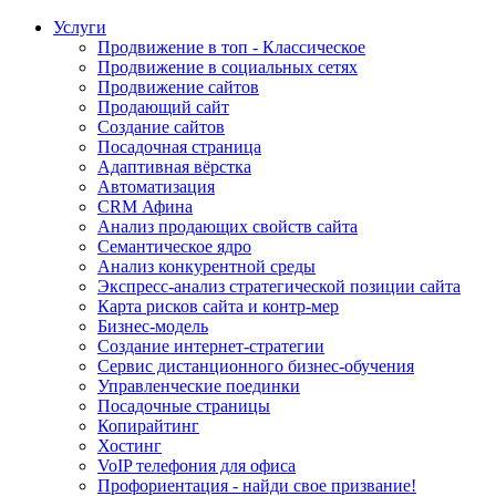
Услуги
Продвижение в топ - Классическое
Продвижение в социальных сетях
Продвижение сайтов
Продающий сайт
Создание сайтов
Посадочная страница
Адаптивная вёрстка
Автоматизация
CRM Афина
Анализ продающих свойств сайта
Семантическое ядро
Анализ конкурентной среды
Экспресс-анализ стратегической позиции сайта
Карта рисков сайта и контр-мер
Бизнес-модель
Создание интернет-стратегии
Сервис дистанционного бизнес-обучения
Управленческие поединки
Посадочные страницы
Копирайтинг
Хостинг
VoIP телефония для офиса
Профориентация - найди свое призвание!