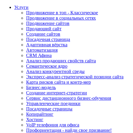
Услуги
Продвижение в топ - Классическое
Продвижение в социальных сетях
Продвижение сайтов
Продающий сайт
Создание сайтов
Посадочная страница
Адаптивная вёрстка
Автоматизация
CRM Афина
Анализ продающих свойств сайта
Семантическое ядро
Анализ конкурентной среды
Экспресс-анализ стратегической позиции сайта
Карта рисков сайта и контр-мер
Бизнес-модель
Создание интернет-стратегии
Сервис дистанционного бизнес-обучения
Управленческие поединки
Посадочные страницы
Копирайтинг
Хостинг
VoIP телефония для офиса
Профориентация - найди свое призвание!