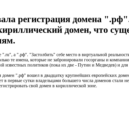
ала регистрация домена ".рф".
ириллический домен, что суще
лям.
 ".ru", а ".рф". "Застолбить" себе место в виртуальной реальн
олько те имена, которые не забронировали госорганы и компан
ий известных политиков (пока их две - Путин и Медведев) и дл
и домен ".рф" вошел в двадцатку крупнейших европейских доме
 в первые сутки владельцами большего числа доменов стали не
егистрировать свой домен в кириллической зоне.