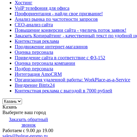
Хостинг
VoIP телефония для офиса
Профориентация - найди свое призвание!
Анализ рынка по частотности запросов
СЕО-анализ сайта
Повышение конверсии сайта - увеличь поток заявок!
Заказать Копирайтинг - качественный текст по удобной ц
Контекстная реклама
Продвижение интернет-магазинов
Оценка персонала
Приведение сайта в соответствие с ФЗ-152
Оценка персонала компании
Подбор персонала
Интеграция AmoCRM
Организация удаленной работы: WorkPlace-as-a-Service
Внедрение Bitrix24
Контекстная реклама с выгодой в 7000 рублей
Казань
Выберите ваш город
Заказать обратный
звонок
Работаем с 9.00 до 19.00
sales@bulgar-promo.ru