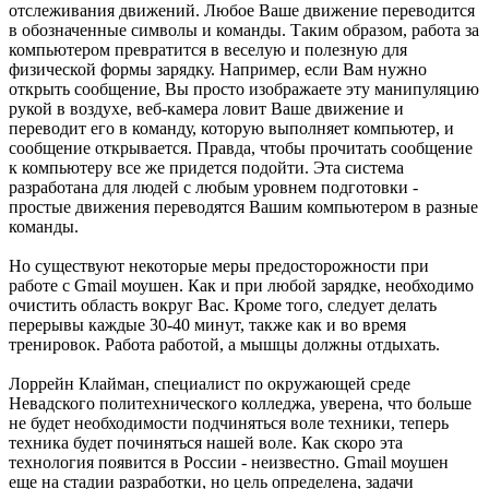
отслеживания движений. Любое Ваше движение переводится
в обозначенные символы и команды. Таким образом, работа за
компьютером превратится в веселую и полезную для
физической формы зарядку. Например, если Вам нужно
открыть сообщение, Вы просто изображаете эту манипуляцию
рукой в воздухе, веб-камера ловит Ваше движение и
переводит его в команду, которую выполняет компьютер, и
сообщение открывается. Правда, чтобы прочитать сообщение
к компьютеру все же придется подойти. Эта система
разработана для людей с любым уровнем подготовки -
простые движения переводятся Вашим компьютером в разные
команды.
Но существуют некоторые меры предосторожности при
работе с Gmail моушен. Как и при любой зарядке, необходимо
очистить область вокруг Вас. Кроме того, следует делать
перерывы каждые 30-40 минут, также как и во время
тренировок. Работа работой, а мышцы должны отдыхать.
Лоррейн Клайман, специалист по окружающей среде
Невадского политехнического колледжа, уверена, что больше
не будет необходимости подчиняться воле техники, теперь
техника будет починяться нашей воле. Как скоро эта
технология появится в России - неизвестно. Gmail моушен
еще на стадии разработки, но цель определена, задачи