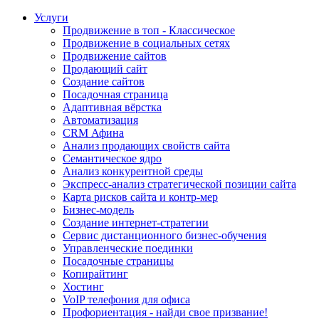
Услуги
Продвижение в топ - Классическое
Продвижение в социальных сетях
Продвижение сайтов
Продающий сайт
Создание сайтов
Посадочная страница
Адаптивная вёрстка
Автоматизация
CRM Афина
Анализ продающих свойств сайта
Семантическое ядро
Анализ конкурентной среды
Экспресс-анализ стратегической позиции сайта
Карта рисков сайта и контр-мер
Бизнес-модель
Создание интернет-стратегии
Сервис дистанционного бизнес-обучения
Управленческие поединки
Посадочные страницы
Копирайтинг
Хостинг
VoIP телефония для офиса
Профориентация - найди свое призвание!