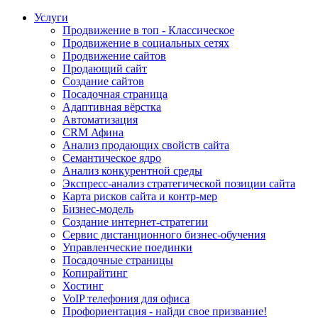
Услуги
Продвижение в топ - Классическое
Продвижение в социальных сетях
Продвижение сайтов
Продающий сайт
Создание сайтов
Посадочная страница
Адаптивная вёрстка
Автоматизация
CRM Афина
Анализ продающих свойств сайта
Семантическое ядро
Анализ конкурентной среды
Экспресс-анализ стратегической позиции сайта
Карта рисков сайта и контр-мер
Бизнес-модель
Создание интернет-стратегии
Сервис дистанционного бизнес-обучения
Управленческие поединки
Посадочные страницы
Копирайтинг
Хостинг
VoIP телефония для офиса
Профориентация - найди свое призвание!