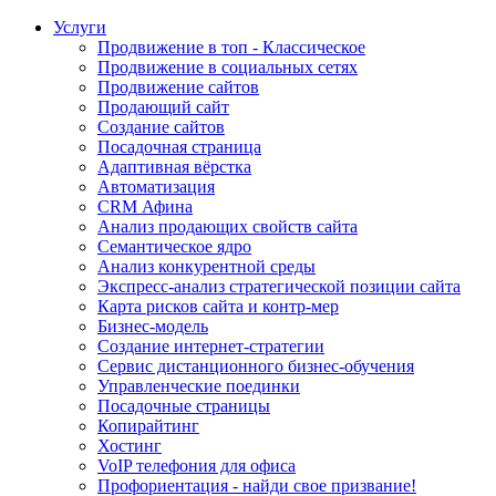
Услуги
Продвижение в топ - Классическое
Продвижение в социальных сетях
Продвижение сайтов
Продающий сайт
Создание сайтов
Посадочная страница
Адаптивная вёрстка
Автоматизация
CRM Афина
Анализ продающих свойств сайта
Семантическое ядро
Анализ конкурентной среды
Экспресс-анализ стратегической позиции сайта
Карта рисков сайта и контр-мер
Бизнес-модель
Создание интернет-стратегии
Сервис дистанционного бизнес-обучения
Управленческие поединки
Посадочные страницы
Копирайтинг
Хостинг
VoIP телефония для офиса
Профориентация - найди свое призвание!