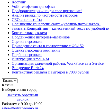
Хостинг
VoIP телефония для офиса
Профориентация - найди свое призвание!
Анализ рынка по частотности запросов
СЕО-анализ сайта
Повышение конверсии сайта - увеличь поток заявок!
Заказать Копирайтинг - качественный текст по удобной ц
Контекстная реклама
Продвижение интернет-магазинов
Оценка персонала
Приведение сайта в соответствие с ФЗ-152
Оценка персонала компании
Подбор персонала
Интеграция AmoCRM
Организация удаленной работы: WorkPlace-as-a-Service
Внедрение Bitrix24
Контекстная реклама с выгодой в 7000 рублей
Казань
Выберите ваш город
Заказать обратный
звонок
Работаем с 9.00 до 19.00
sales@bulgar-promo.ru