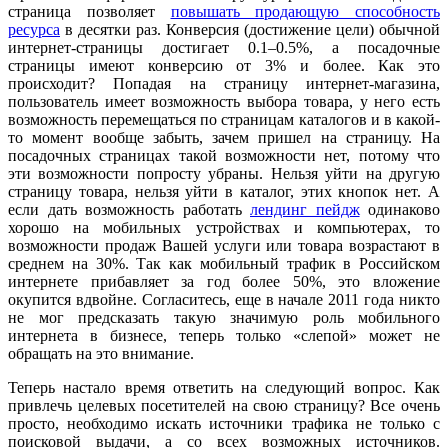
страница позволяет
повышать продающую способность
ресурса
в десятки раз. Конверсия (достижение цели) обычной
интернет-страницы достигает 0.1–0.5%, а посадочные
страницы имеют конверсию от 3% и более. Как это
происходит? Попадая на страницу интернет-магазина,
пользователь имеет возможность выбора товара, у него есть
возможность перемещаться по страницам каталогов и в какой-
то момент вообще забыть, зачем пришел на страницу. На
посадочных страницах такой возможности нет, потому что
эти возможности попросту убраны. Нельзя уйти на другую
страницу товара, нельзя уйти в каталог, этих кнопок нет. А
если дать возможность работать
лендинг пейдж
одинаково
хорошо на мобильных устройствах и компьютерах, то
возможности продаж Вашей услуги или товара возрастают в
среднем на 30%. Так как мобильный трафик в Российском
интернете прибавляет за год более 50%, это вложение
окупится вдвойне. Согласитесь, еще в начале 2011 года никто
не мог предсказать такую значимую роль мобильного
интернета в бизнесе, теперь только «слепой» может не
обращать на это внимание.
Теперь настало время ответить на следующий вопрос. Как
привлечь целевых посетителей на свою страницу? Все очень
просто, необходимо искать источники трафика не только с
поисковой выдачи, а со всех возможных источников.