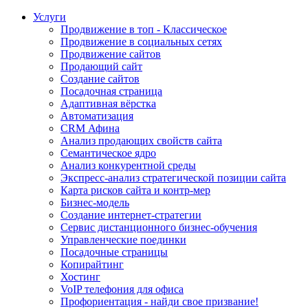
Услуги
Продвижение в топ - Классическое
Продвижение в социальных сетях
Продвижение сайтов
Продающий сайт
Создание сайтов
Посадочная страница
Адаптивная вёрстка
Автоматизация
CRM Афина
Анализ продающих свойств сайта
Семантическое ядро
Анализ конкурентной среды
Экспресс-анализ стратегической позиции сайта
Карта рисков сайта и контр-мер
Бизнес-модель
Создание интернет-стратегии
Сервис дистанционного бизнес-обучения
Управленческие поединки
Посадочные страницы
Копирайтинг
Хостинг
VoIP телефония для офиса
Профориентация - найди свое призвание!