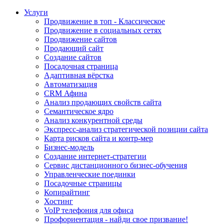
Услуги
Продвижение в топ - Классическое
Продвижение в социальных сетях
Продвижение сайтов
Продающий сайт
Создание сайтов
Посадочная страница
Адаптивная вёрстка
Автоматизация
CRM Афина
Анализ продающих свойств сайта
Семантическое ядро
Анализ конкурентной среды
Экспресс-анализ стратегической позиции сайта
Карта рисков сайта и контр-мер
Бизнес-модель
Создание интернет-стратегии
Сервис дистанционного бизнес-обучения
Управленческие поединки
Посадочные страницы
Копирайтинг
Хостинг
VoIP телефония для офиса
Профориентация - найди свое призвание!