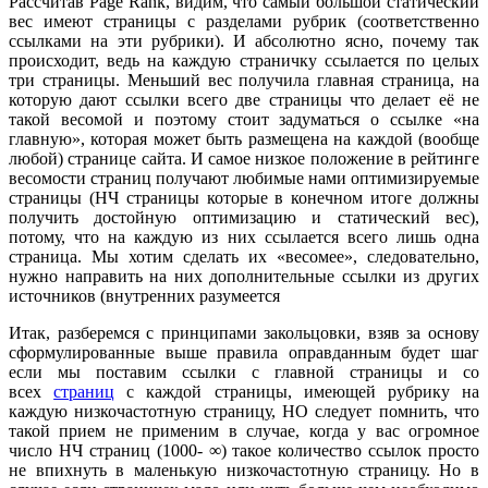
Рассчитав Page Rank, видим, что самый большой статический
вес имеют страницы с разделами рубрик (соответственно
ссылками на эти рубрики). И абсолютно ясно, почему так
происходит, ведь на каждую страничку ссылается по целых
три страницы. Меньший вес получила главная страница, на
которую дают ссылки всего две страницы что делает её не
такой весомой и поэтому стоит задуматься о ссылке «на
главную», которая может быть размещена на каждой (вообще
любой) странице сайта. И самое низкое положение в рейтинге
весомости страниц получают любимые нами оптимизируемые
страницы (НЧ страницы которые в конечном итоге должны
получить достойную оптимизацию и статический вес),
потому, что на каждую из них ссылается всего лишь одна
страница. Мы хотим сделать их «весомее», следовательно,
нужно направить на них дополнительные ссылки из других
источников (внутренних разумеется
Итак, разберемся с принципами закольцовки, взяв за основу
сформулированные выше правила оправданным будет шаг
если мы поставим ссылки с главной страницы и со
всех
страниц
с каждой страницы, имеющей рубрику на
каждую низкочастотную страницу, НО следует помнить, что
такой прием не применим в случае, когда у вас огромное
число НЧ страниц (1000- ∞) такое количество ссылок просто
не впихнуть в маленькую низкочастотную страницу. Но в