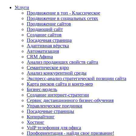
Услуги
Продвижение в топ - Классическое
Продвижение в социальных сетях
Продвижение сайтов
Продающий сайт
Создание сайтов
Посадочная страница
Адаптивная вёрстка
Автоматизация
CRM Афина
Анализ продающих свойств сайта
Семантическое ядро
Анализ конкурентной среды
Экспресс-анализ стратегической позиции сайта
Карта рисков сайта и контр-мер
Бизнес-модель
Создание интернет-стратегии
Сервис дистанционного бизнес-обучения
Управленческие поединки
Посадочные страницы
Копирайтинг
Хостинг
VoIP телефония для офиса
Профориентация - найди свое призвание!