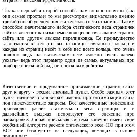
затраты + высокая эффективность.
Так как первый и второй способы нам вполне понятны (т.к.
они самые простые) то мы рассмотрим внимательно именно
третий способ увеличения статического веса страницы. Таким
способом значительного набора статического веса страничек
сайта является так называемое кольцевое связывание страниц
сайта или другим языком перелинковка. Ее преимущество
заключается в том что все страницы связаны в кольцо и
каждая из страниц несёт в себе вес всего кольца, что очень
полезно ведь на статическом весе «можно очень далеко
уехать» ведь этот параметр один из самых актуальных при
подборе поисковой выдачи поисковым роботом.
Качественное и продуманное привязывание страниц сайта
друг к другу - весьма значимый пункт. Особо важным этот
пункт начинает становиться именно при оптимизации сайта
под низкочастотные запросы. Все качественные поисковики
производят расчёт статического веса страницы и в
дальнейших выдачах используют его значение при
ранжировке. Любая поисковая система конечно имеет свой
особенный алгоритм расчета статического веса, НО при этом
ВСЕ они базируются на следующих, лежащих в основе
принципах: