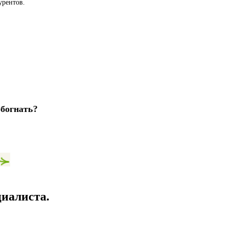
урентов.
обогнать?
иалиста.