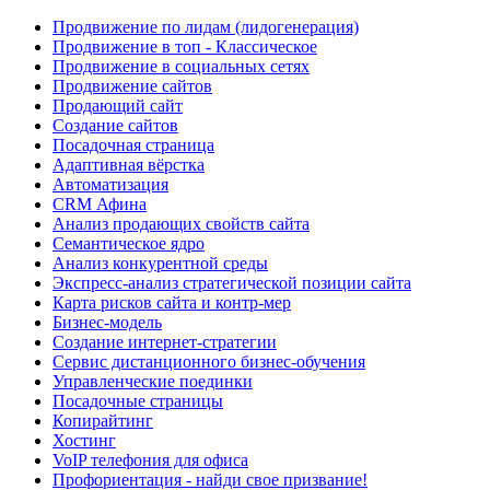
Продвижение по лидам (лидогенерация)
Продвижение в топ - Классическое
Продвижение в социальных сетях
Продвижение сайтов
Продающий сайт
Создание сайтов
Посадочная страница
Адаптивная вёрстка
Автоматизация
CRM Афина
Анализ продающих свойств сайта
Семантическое ядро
Анализ конкурентной среды
Экспресс-анализ стратегической позиции сайта
Карта рисков сайта и контр-мер
Бизнес-модель
Создание интернет-стратегии
Сервис дистанционного бизнес-обучения
Управленческие поединки
Посадочные страницы
Копирайтинг
Хостинг
VoIP телефония для офиса
Профориентация - найди свое призвание!