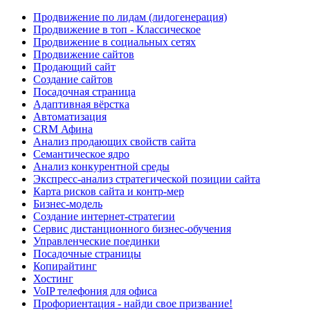
Продвижение по лидам (лидогенерация)
Продвижение в топ - Классическое
Продвижение в социальных сетях
Продвижение сайтов
Продающий сайт
Создание сайтов
Посадочная страница
Адаптивная вёрстка
Автоматизация
CRM Афина
Анализ продающих свойств сайта
Семантическое ядро
Анализ конкурентной среды
Экспресс-анализ стратегической позиции сайта
Карта рисков сайта и контр-мер
Бизнес-модель
Создание интернет-стратегии
Сервис дистанционного бизнес-обучения
Управленческие поединки
Посадочные страницы
Копирайтинг
Хостинг
VoIP телефония для офиса
Профориентация - найди свое призвание!