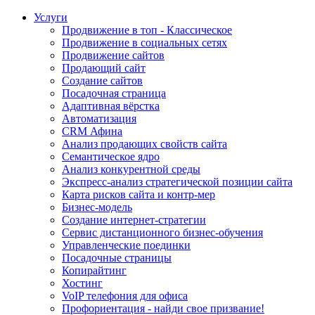
Услуги
Продвижение в топ - Классическое
Продвижение в социальных сетях
Продвижение сайтов
Продающий сайт
Создание сайтов
Посадочная страница
Адаптивная вёрстка
Автоматизация
CRM Афина
Анализ продающих свойств сайта
Семантическое ядро
Анализ конкурентной среды
Экспресс-анализ стратегической позиции сайта
Карта рисков сайта и контр-мер
Бизнес-модель
Создание интернет-стратегии
Сервис дистанционного бизнес-обучения
Управленческие поединки
Посадочные страницы
Копирайтинг
Хостинг
VoIP телефония для офиса
Профориентация - найди свое призвание!