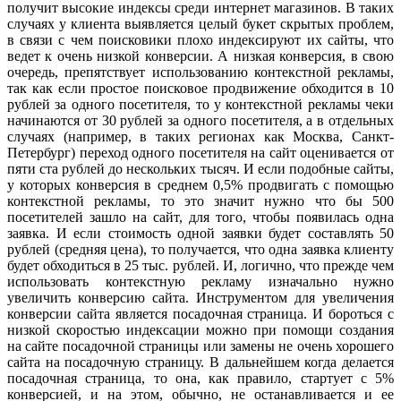
получит высокие индексы среди интернет магазинов. В таких
случаях у клиента выявляется целый букет скрытых проблем,
в связи с чем поисковики плохо индексируют их сайты, что
ведет к очень низкой конверсии. А низкая конверсия, в свою
очередь, препятствует использованию контекстной рекламы,
так как если простое поисковое продвижение обходится в 10
рублей за одного посетителя, то у контекстной рекламы чеки
начинаются от 30 рублей за одного посетителя, а в отдельных
случаях (например, в таких регионах как Москва, Санкт-
Петербург) переход одного посетителя на сайт оценивается от
пяти ста рублей до нескольких тысяч. И если подобные сайты,
у которых конверсия в среднем 0,5% продвигать с помощью
контекстной рекламы, то это значит нужно что бы 500
посетителей зашло на сайт, для того, чтобы появилась одна
заявка. И если стоимость одной заявки будет составлять 50
рублей (средняя цена), то получается, что одна заявка клиенту
будет обходиться в 25 тыс. рублей. И, логично, что прежде чем
использовать контекстную рекламу изначально нужно
увеличить конверсию сайта. Инструментом для увеличения
конверсии сайта является посадочная страница. И бороться с
низкой скоростью индексации можно при помощи создания
на сайте посадочной страницы или замены не очень хорошего
сайта на посадочную страницу. В дальнейшем когда делается
посадочная страница, то она, как правило, стартует с 5%
конверсией, и на этом, обычно, не останавливается и ее