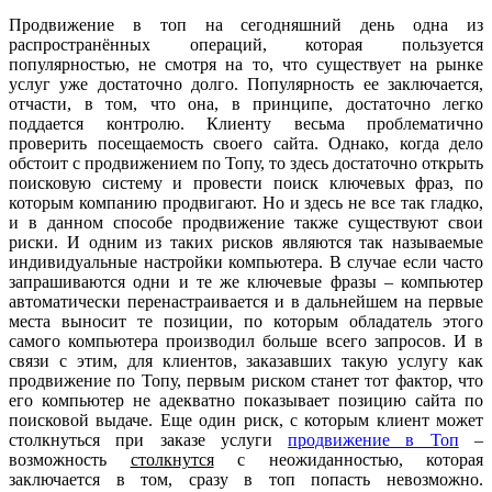
Продвижение в топ на сегодняшний день одна из
распространённых операций, которая пользуется
популярностью, не смотря на то, что существует на рынке
услуг уже достаточно долго. Популярность ее заключается,
отчасти, в том, что она, в принципе, достаточно легко
поддается контролю. Клиенту весьма проблематично
проверить посещаемость своего сайта. Однако, когда дело
обстоит с продвижением по Топу, то здесь достаточно открыть
поисковую систему и провести поиск ключевых фраз, по
которым компанию продвигают. Но и здесь не все так гладко,
и в данном способе продвижение также существуют свои
риски. И одним из таких рисков являются так называемые
индивидуальные настройки компьютера. В случае если часто
запрашиваются одни и те же ключевые фразы – компьютер
автоматически перенастраивается и в дальнейшем на первые
места выносит те позиции, по которым обладатель этого
самого компьютера производил больше всего запросов. И в
связи с этим, для клиентов, заказавших такую услугу как
продвижение по Топу, первым риском станет тот фактор, что
его компьютер не адекватно показывает позицию сайта по
поисковой выдаче. Еще один риск, с которым клиент может
столкнуться при заказе услуги
продвижение в Топ
–
возможность
столкнутся
с неожиданностью, которая
заключается в том, сразу в топ попасть невозможно.