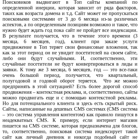
Поисковиков выдвигают в Топ сайты компаний по
определенной инерции, которая зависит от ряда факторов,
таких как возраста домена и т.д. Сайт может не пропускаться
поисковыми системами от 3 до 6 месяца из-за различных
аспектов, а по определенным позициям возможно и такое, что
нужно будет ждать год пока сайт не пройдет все индексации.
В результате получается, что в течение этого времени (3
месяца, 6 месяцев, год), клиент при заказе услуги
придвижение в Топ теряет свои финансовые вложения, так
как за этот период он не увидит посетителей на своем сайте,
либо они будут случайными. И, соответственно, эти
случайные посетители не будут конвертироваться в лиды и
заявки. К тому же 3 месяца, 6 месяцев, год — это все-таки
очень большой период, получается, что квартальный,
полугодовой и годовой оборот теряется. Что же можно
предпринять в этой ситуацией? Есть более дорогой способ
продвижения – контекстная реклама, и, соответственно, сайты
можно продвигать еще и с помощью контекстной рекламы.
Но для потенциального клиента и здесь есть скрытый риск.
Сайты, написанные на дешевых CMS системах (CMS система
– это система управления контентом) как правило пишутся в
неадекватных CMS. К примеру, если интернет магазин
пишется на CMS системе, которая предназначена для блогов,
то, соответственно, поисковая система индексирует такой
сайт как личный дневник и никогда подобный сайт не