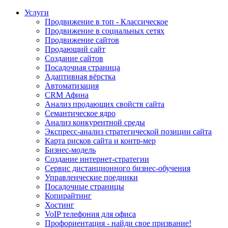
Услуги
Продвижение в топ - Классическое
Продвижение в социальных сетях
Продвижение сайтов
Продающий сайт
Создание сайтов
Посадочная страница
Адаптивная вёрстка
Автоматизация
CRM Афина
Анализ продающих свойств сайта
Семантическое ядро
Анализ конкурентной среды
Экспресс-анализ стратегической позиции сайта
Карта рисков сайта и контр-мер
Бизнес-модель
Создание интернет-стратегии
Сервис дистанционного бизнес-обучения
Управленческие поединки
Посадочные страницы
Копирайтинг
Хостинг
VoIP телефония для офиса
Профориентация - найди свое призвание!