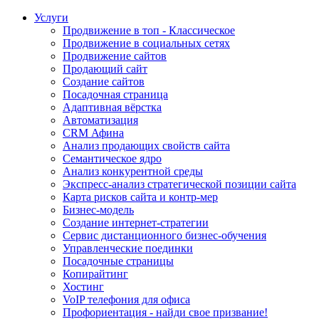
Услуги
Продвижение в топ - Классическое
Продвижение в социальных сетях
Продвижение сайтов
Продающий сайт
Создание сайтов
Посадочная страница
Адаптивная вёрстка
Автоматизация
CRM Афина
Анализ продающих свойств сайта
Семантическое ядро
Анализ конкурентной среды
Экспресс-анализ стратегической позиции сайта
Карта рисков сайта и контр-мер
Бизнес-модель
Создание интернет-стратегии
Сервис дистанционного бизнес-обучения
Управленческие поединки
Посадочные страницы
Копирайтинг
Хостинг
VoIP телефония для офиса
Профориентация - найди свое призвание!