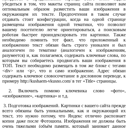
убедиться в том, что макеты страниц сайта позволяют вам
оптимальным образом разместить ваши изображения в
окружающем их тексте. Предпочтения в таком случае
отдавать стоит конфигурации, когда на одной странице
размещены изображения одной тематики, что позволит
вашему посетителю легче ориентироваться, а поисковым
роботам быстрее проиндексировать эти картинки. Также
необходимо помнить тот факт, что приложенный к
изображению текст обязан быть строго уникален и был
аналогичен по тематике (аналогичен к изображениям,
разумеется) и, как полагаемся, содержать ключевые слова, по
которым вы собираетесь продвигать ваши изображения в
ТОП. Текст необходимо размещать в том же блоке с тегами
<div> или <p>, что и само изображение. Адрес обязан
содержать ключевое словосочетание в дословном переводе, к
примеру http://kushaem-vkusno.com/ в тег «Title» страницы.
2. Включить помимо ключевика слово «фото»,
«изображение», «картинка» и т.д.
3. Подготовка изображений. Картинки с вашего сайта прежде
всего обязаны быть уникальными, как и окружающий их
текст, это нужно потому, что Яндекс отлично распознает
копии даже после Фотошопа. Изображения не должны быть
очень тяжелыми (объём памяти, который занимает данное