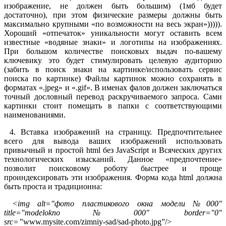
изображение, не должен быть большим) (1мб будет
достаточно), при этом физические размеры должны быть
максимально крупными «по возможности на весь экран»))))).
Хороший «отпечаток» уникальности могут оставить всем
известные «водяные знаки» и логотипы на изображениях.
При большом количестве поисковых выдач по-вашему
ключевику это будет стимулировать целевую аудиторию
(забить в поиск знаки на картинке/использовать сервис
поиска по картинке) Файлы картинок можно сохранять в
форматах «.jpeg» и «.gif». В именах фалов должен заключаться
точный дословный перевод раскручиваемого запроса. Сами
картинки стоит помещать в папки с соответствующими
наименованиями.
4. Вставка изображений на страницу. Предпочтительнее
всего для вывода ваших изображений использовать
привычный и простой html без JavaScript и Всяческих других
технологических изысканий. Данное «предпочтение»
позволит поисковому роботу быстрее и проще
проиндексировать эти изображения. Форма кода html должна
быть проста и традиционна:
<img alt="фото пластикового окна модели №000"
title="modelokno№000" border="0"
src=”
www.mysite.com/zimniy-sad/sad-photo.jpg”/>