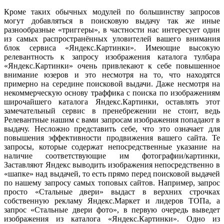
Кроме таких обычных модулей по большинству запросов
могут добавляться в поисковую выдачу так же иные
разнообразные «триггеры», в частности нас интересует один
из самых распространённых уловителей вашего внимания
блок сервиса «Яндекс.Картинки». Имеющие высокую
релевантность к запросу изображения каталога тулбара
«Яндекс.Картинки» очень привлекают к себе повышенное
внимание юзеров и это несмотря на то, что находятся
примерно на середине поисковой выдачи. Даже несмотря на
некоммерческую основу траффика с поиска по изображениям
широчайшего каталога Яндекс.Картинки, оставлять этот
замечательный сервис в пренебрежении не стоит, ведь
Релевантные нашим с вами запросам изображения попадают в
выдачу. Несложно представить себе, что это означает для
повышения эффективности продвижения вашего сайта. Те
запросы, которые содержат непосредственные указание на
наличие соответствующие им фотографии/картинки,
Заставляют Яндекс выводить изображения непосредственно в
«шапке» над выдачей, то есть прямо перед поисковой выдачей
по нашему запросу самых топовых сайтов. Например, запрос
просто «Стальные двери» выдаст в верхних строчках
собственную рекламу Яндекс.Маркет и лидеров ТОПа, а
запрос «Стальные двери фото», в первую очередь выведет
изображения из каталога «Яндекс.Картинки». Одно из