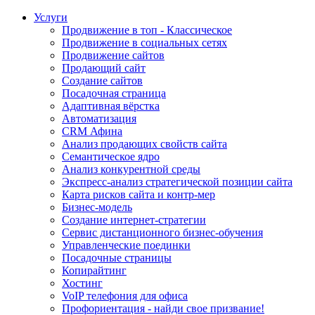
Услуги
Продвижение в топ - Классическое
Продвижение в социальных сетях
Продвижение сайтов
Продающий сайт
Создание сайтов
Посадочная страница
Адаптивная вёрстка
Автоматизация
CRM Афина
Анализ продающих свойств сайта
Семантическое ядро
Анализ конкурентной среды
Экспресс-анализ стратегической позиции сайта
Карта рисков сайта и контр-мер
Бизнес-модель
Создание интернет-стратегии
Сервис дистанционного бизнес-обучения
Управленческие поединки
Посадочные страницы
Копирайтинг
Хостинг
VoIP телефония для офиса
Профориентация - найди свое призвание!