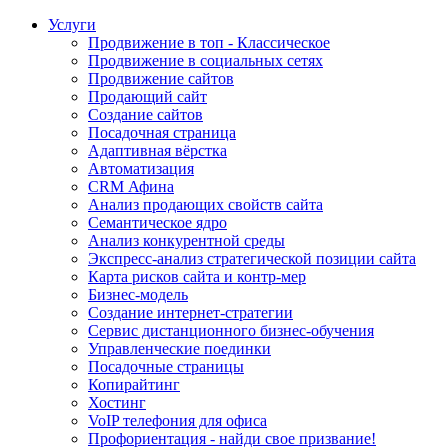
Услуги
Продвижение в топ - Классическое
Продвижение в социальных сетях
Продвижение сайтов
Продающий сайт
Создание сайтов
Посадочная страница
Адаптивная вёрстка
Автоматизация
CRM Афина
Анализ продающих свойств сайта
Семантическое ядро
Анализ конкурентной среды
Экспресс-анализ стратегической позиции сайта
Карта рисков сайта и контр-мер
Бизнес-модель
Создание интернет-стратегии
Сервис дистанционного бизнес-обучения
Управленческие поединки
Посадочные страницы
Копирайтинг
Хостинг
VoIP телефония для офиса
Профориентация - найди свое призвание!