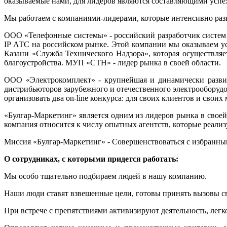
оказываемые нами, для лидеров являются составляющими успех
Мы работаем с компаниями-лидерами, которые интенсивно разв
ООО «Телефонные системы» - российский разработчик систем 
IP АТС на российском рынке. Этой компании мы оказываем ус
Казани «Служба Технического Надзора», которая осуществляе
благоустройства. МУП «СТН» - лидер рынка в своей области.
ООО «Электрокомплект» - крупнейшая и динамически развив
дистрибьюторов зарубежного и отечественного электрооборуд
организовать два on-line конкурса: для своих клиентов и свои
«Булгар-Маркетинг» является одним из лидеров рынка в своей
компания относится к числу опытных агентств, которые реали
Миссия «Булгар-Маркетинг» - Совершенствоваться с избранны
О сотрудниках, с которыми придется работать:
Мы особо тщательно подбираем людей в нашу компанию.
Наши люди ставят взвешенные цели, готовы принять вызовы с
При встрече с препятствиями активизируют деятельность, легк