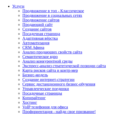
Услуги
Продвижение в топ - Классическое
Продвижение в социальных сетях
Продвижение сайтов
Продающий сайт
Создание сайтов
Посадочная страница
Адаптивная вёрстка
Автоматизация
CRM Афина
Анализ продающих свойств сайта
Семантическое ядро
Анализ конкурентной среды
Экспресс-анализ стратегической позиции сайта
Карта рисков сайта и контр-мер
Бизнес-модель
Создание интернет-стратегии
Сервис дистанционного бизнес-обучения
Управленческие поединки
Посадочные страницы
Копирайтинг
Хостинг
VoIP телефония для офиса
Профориентация - найди свое призвание!