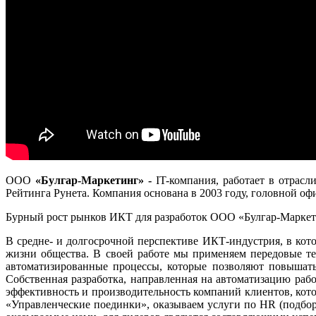
ООО
«Булгар-Маркетинг» -
IT-компания, работает в отра
Рейтинга Рунета. Компания основана в 2003 году, головной оф
Бурный рост рынков ИКТ для разработок ООО «Булгар-Маркети
В средне- и долгосрочной перспективе ИКТ-индустрия, в кот
жизни общества. В своей работе мы применяем передовые те
автоматизированные процессы, которые позволяют повышать
Собственная разработка, направленная на автоматизацию ра
эффективность и производительность компаний клиентов, кот
«Управленческие поединки», оказываем услуги по HR (подбор