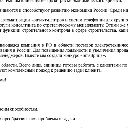
а. Нашим клиентам не грозят риски экономического кризиса.
иваются и способствуют развитию экономики России. Среди них
автоматизации контакт-центров и систем телефонии для крупно
луги консалтинга по стратегическому менеджменту. Этими же 
т функции строительного контроля в сфере строительства, капи
ающаяся компания в РФ в области поставок электротехничес
ования в России. Для повышения лояльности и увеличения прода
х менеджеров. Вместе мы создали конкурс «Smartрица».
 области. Всего лишь единицы готовы работать с клиентами по
зуют комплексный подход к решению задач клиента.
ми!
воим способностям.
о преобразовывают проблемы в задачи.