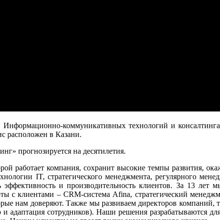
сли Информационно-коммуникативных технологий и консалтинг
ис расположен в Казани.
нг» прогнозируется на десятилетия.
орой работает компания, сохранит высокие темпы развития, ок
хнологии IT, стратегического менеджмента, регулярного мене
 эффективность и производительность клиентов. За 13 лет м
боты с клиентами – CRM-система Afina, стратегический менед
орые нам доверяют. Также мы развиваем директоров компаний, 
 и адаптация сотрудников). Наши решения разрабатываются для