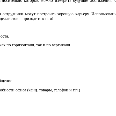
тносительно которых можно измерить будущие достижения. 
я сотрудники могут построить хорошую карьеру. Использован
ециалистов – приходите к нам!
оста.
как по горизонтали, так и по вертикали.
общение
бности офиса (канц. товары, телефон и т.п.)