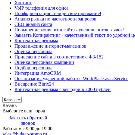
Хостинг
VoIP телефония для офиса
Профориентация - найди свое призвание!
Анализ рынка по частотности запросов
СЕО-анализ сайта
Повышение конверсии сайта - увеличь поток заявок!
Заказать Копирайтинг - качественный текст по удобной ц
Контекстная реклама
Продвижение интернет-магазинов
Оценка персонала
Приведение сайта в соответствие с ФЗ-152
Оценка персонала компании
Подбор персонала
Интеграция AmoCRM
Организация удаленной работы: WorkPlace-as-a-Service
Внедрение Bitrix24
Контекстная реклама с выгодой в 7000 рублей
Казань
Выберите ваш город
Заказать обратный
звонок
Работаем с 9.00 до 19.00
sales@bulgar-promo.ru