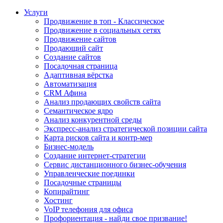
Услуги
Продвижение в топ - Классическое
Продвижение в социальных сетях
Продвижение сайтов
Продающий сайт
Создание сайтов
Посадочная страница
Адаптивная вёрстка
Автоматизация
CRM Афина
Анализ продающих свойств сайта
Семантическое ядро
Анализ конкурентной среды
Экспресс-анализ стратегической позиции сайта
Карта рисков сайта и контр-мер
Бизнес-модель
Создание интернет-стратегии
Сервис дистанционного бизнес-обучения
Управленческие поединки
Посадочные страницы
Копирайтинг
Хостинг
VoIP телефония для офиса
Профориентация - найди свое призвание!