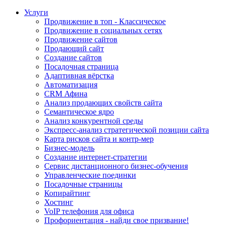
Услуги
Продвижение в топ - Классическое
Продвижение в социальных сетях
Продвижение сайтов
Продающий сайт
Создание сайтов
Посадочная страница
Адаптивная вёрстка
Автоматизация
CRM Афина
Анализ продающих свойств сайта
Семантическое ядро
Анализ конкурентной среды
Экспресс-анализ стратегической позиции сайта
Карта рисков сайта и контр-мер
Бизнес-модель
Создание интернет-стратегии
Сервис дистанционного бизнес-обучения
Управленческие поединки
Посадочные страницы
Копирайтинг
Хостинг
VoIP телефония для офиса
Профориентация - найди свое призвание!