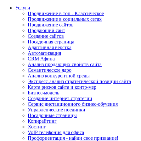
Услуги
Продвижение в топ - Классическое
Продвижение в социальных сетях
Продвижение сайтов
Продающий сайт
Создание сайтов
Посадочная страница
Адаптивная вёрстка
Автоматизация
CRM Афина
Анализ продающих свойств сайта
Семантическое ядро
Анализ конкурентной среды
Экспресс-анализ стратегической позиции сайта
Карта рисков сайта и контр-мер
Бизнес-модель
Создание интернет-стратегии
Сервис дистанционного бизнес-обучения
Управленческие поединки
Посадочные страницы
Копирайтинг
Хостинг
VoIP телефония для офиса
Профориентация - найди свое призвание!