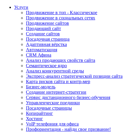
Услуги
Продвижение в топ - Классическое
Продвижение в социальных сетях
Продвижение сайтов
Продающий сайт
Создание сайтов
Посадочная страница
Адаптивная вёрстка
Автоматизация
CRM Афина
Анализ продающих свойств сайта
Семантическое ядро
Анализ конкурентной среды
Экспресс-анализ стратегической позиции сайта
Карта рисков сайта и контр-мер
Бизнес-модель
Создание интернет-стратегии
Сервис дистанционного бизнес-обучения
Управленческие поединки
Посадочные страницы
Копирайтинг
Хостинг
VoIP телефония для офиса
Профориентация - найди свое призвание!